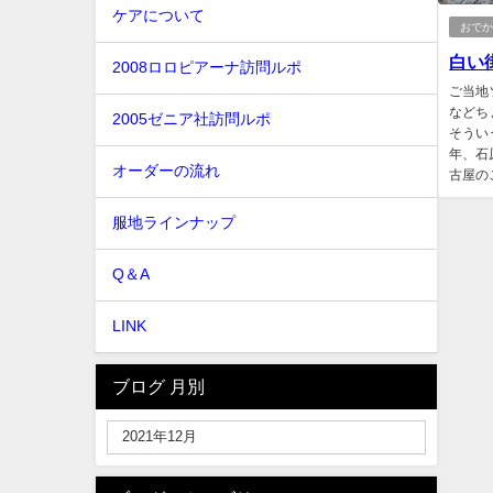
ケアについて
おで
白い街
2008ロロピアーナ訪問ルポ
ご当地
などち
2005ゼニア社訪問ルポ
そうい
年、石
オーダーの流れ
古屋の
服地ラインナップ
Q＆A
LINK
ブログ 月別