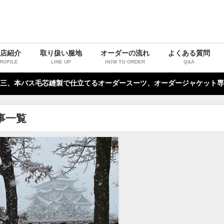
お店紹介
取り扱い服地
オーダーの流れ
よくある質問
ROFILE
LINE UP
HOW TO ORDER
Q&A
三、本バス毛芯縫製で仕立てるオーダースーツ、オーダージャケット専
事一覧