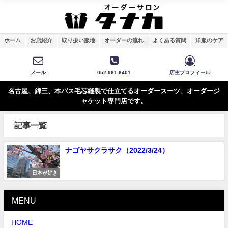
ホーム
お店紹介
取り扱い服地
オーダーの流れ
よくある質問
洋服のケア
メール
052-961-6401
店主プロフィール
名古屋、錦三、本バス毛芯縫製で仕立てるオーダースーツ、オーダージ
ャケット専門店です。
記事一覧
ナゴヤサクラサク（2022/3/24）
日本が好き
MENU
HOME