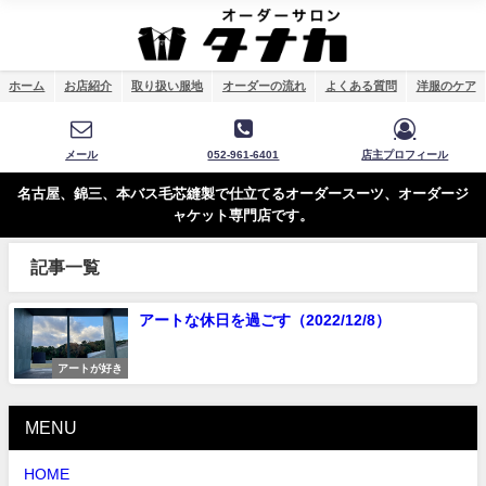
ホーム
お店紹介
取り扱い服地
オーダーの流れ
よくある質問
洋服のケア
メール
052-961-6401
店主プロフィール
名古屋、錦三、本バス毛芯縫製で仕立てるオーダースーツ、オーダージ
ャケット専門店です。
記事一覧
アートな休日を過ごす（2022/12/8）
アートが好き
MENU
HOME