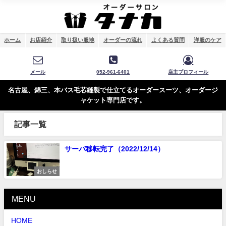
ホーム
お店紹介
取り扱い服地
オーダーの流れ
よくある質問
洋服のケア
メール
052-961-6401
店主プロフィール
名古屋、錦三、本バス毛芯縫製で仕立てるオーダースーツ、オーダージ
ャケット専門店です。
記事一覧
サーバ移転完了（2022/12/14）
おしらせ
MENU
HOME