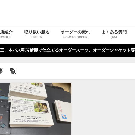
お店紹介
取り扱い服地
オーダーの流れ
よくある質問
ROFILE
LINE UP
HOW TO ORDER
Q&A
三、本バス毛芯縫製で仕立てるオーダースーツ、オーダージャケット専
事一覧