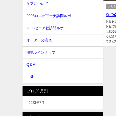
ケアについて
おし
なつの
2008ロロピアーナ訪問ルポ
お盆休
お盆で
2005ゼニア社訪問ルポ
は秋冬
くださ
オーダーの流れ
でまだ助
服地ラインナップ
Q＆A
LINK
ブログ 月別