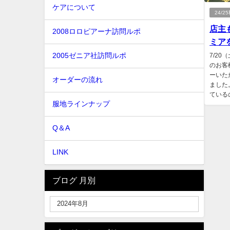
ケアについて
24/
店主
2008ロロピアーナ訪問ルポ
ミアを
2005ゼニア社訪問ルポ
7/2
のお客
ーいた
オーダーの流れ
ました
ているの
服地ラインナップ
Q＆A
LINK
ブログ 月別