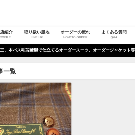
お店紹介
取り扱い服地
オーダーの流れ
よくある質問
ROFILE
LINE UP
HOW TO ORDER
Q&A
三、本バス毛芯縫製で仕立てるオーダースーツ、オーダージャケット専
事一覧