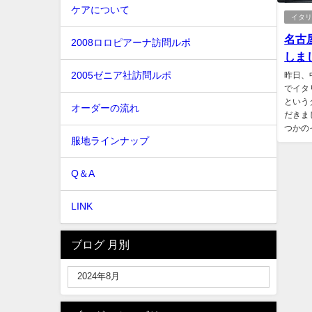
ケアについて
イタ
名古
2008ロロピアーナ訪問ルポ
しまし
2005ゼニア社訪問ルポ
昨日、
でイタ
という
オーダーの流れ
だきま
つかのイ
服地ラインナップ
Q＆A
LINK
ブログ 月別