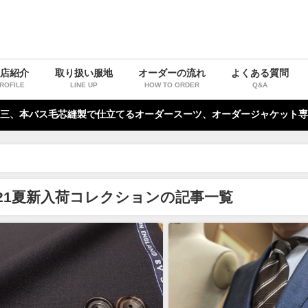
お店紹介
取り扱い服地
オーダーの流れ
よくある質問
ROFILE
LINE UP
HOW TO ORDER
Q&A
三、本バス毛芯縫製で仕立てるオーダースーツ、オーダージャケット専
021夏新入荷コレクションの記事一覧