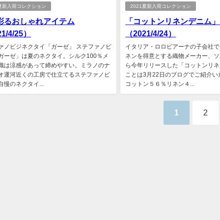
1夏新入荷コレクション
2021夏新入荷コレクション
彩るおしゃれアイテム
「コットンリネンデニム」
1/4/25）
（2021/4/24）
ァノビジネクタイ「ガーゼ」 ステファノビ
イタリア・ロロピアーナの子会社で
ガーゼ」は夏のネクタイ。シルク100％メ
ネンを得意とする織物メーカー、ソ
織は涼感があって締めやすい。ミラノのナ
ら今年リリースした「コットンリネ
オ運河近くの工房で仕立てるステファノビ
ことは3月22日のブログでご紹介
慢のネクタイ...
コットン５６％リネン４...
1
2