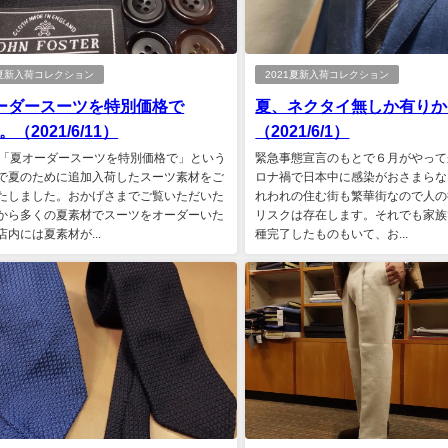
1夏新入荷コレクション
2021夏新入荷コレクション
ーダースーツを特別価格で
夏、ネクタイ無しか有りか
2。（2021/6/11）
（2021/6/1）
日「夏オーダースーツを特別価格で」という
緊急事態宣言のもとで６月がやって
で夏のために追加入荷したスーツ素材をご
ロナ禍で日本中に感染がおさまらな
たしました。おかげさまでご覧いただいた
れわれの住む街も繁華街なので人の
から多くの夏素材でスーツをオーダーいた
リスクは存在します。それでも家族
店内には夏素材が...
種完了したものもいて、お...