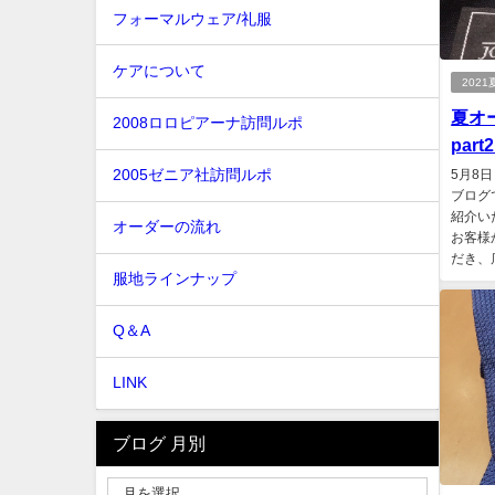
フォーマルウェア/礼服
ケアについて
202
夏オ
2008ロロピアーナ訪問ルポ
part
2005ゼニア社訪問ルポ
5月8
ブログ
紹介い
オーダーの流れ
お客様
だき、
服地ラインナップ
Q＆A
LINK
ブログ 月別