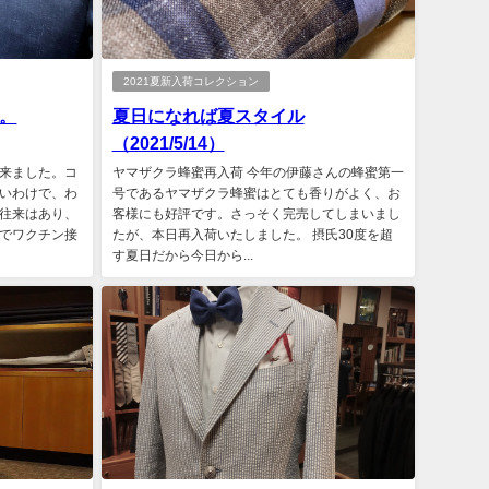
2021夏新入荷コレクション
。
夏日になれば夏スタイル
（2021/5/14）
来ました。コ
ヤマザクラ蜂蜜再入荷 今年の伊藤さんの蜂蜜第一
いわけで、わ
号であるヤマザクラ蜂蜜はとても香りがよく、お
往来はあり、
客様にも好評です。さっそく完売してしまいまし
でワクチン接
たが、本日再入荷いたしました。 摂氏30度を超
す夏日だから今日から...