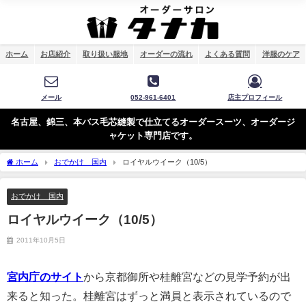
ホーム
お店紹介
取り扱い服地
オーダーの流れ
よくある質問
洋服のケア
メール
052-961-6401
店主プロフィール
名古屋、錦三、本バス毛芯縫製で仕立てるオーダースーツ、オーダージ
ャケット専門店です。
ホーム
おでかけ 国内
ロイヤルウイーク（10/5）
おでかけ 国内
ロイヤルウイーク（10/5）
2011年10月5日
宮内庁のサイト
から京都御所や桂離宮などの見学予約が出
来ると知った。桂離宮はずっと満員と表示されているので