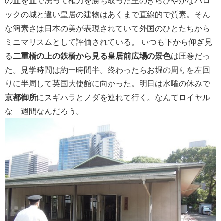
の血を血で洗って権力を勝ち取った王のきらびやかなバロ
ックの城と違い皇居の建物はあくまで直線的で質素。そん
な簡素さは日本の美が表現されていて外国のひとたちから
ミニマリスムとして評価されている。 いつも下から仰ぎ見
る
二重橋の上の鉄橋から見る皇居前広場の景色
は圧巻だっ
た。見学時間は約一時間半。終わったらお堀の周りを左回
りに半周して英国大使館に向かった。明日は水曜の休みで
京都御所
にスギハラとノダを連れて行く。なんてロイヤル
な一週間なんだろう。