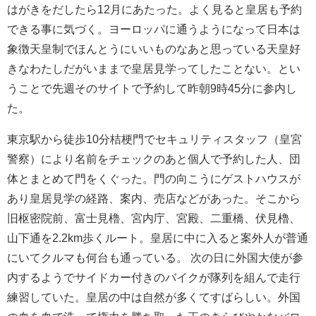
はがきをだしたら12月にあたった。よく見ると皇居も予約
できる事に気づく。ヨーロッパに通うようになって日本は
象徴天皇制でほんとうにいいものなあと思っている天皇好
きなわたしだがいままで皇居見学ってしたことない。とい
うことで先週そのサイトで予約して昨朝9時45分に参内し
た。
東京駅から徒歩10分桔梗門でセキュリティスタッフ（皇宮
警察）により名前をチェックのあと個人で予約した人、団
体とまとめて門をくぐった。門の向こうにゲストハウスが
あり皇居見学の経路、案内、売店などがあった。そこから
旧枢密院前、富士見櫓、宮内庁、宮殿、二重橋、伏見櫓、
山下通を2.2km歩くルート。皇居に中に入ると案外人が普通
にいてクルマも何台も通っている。 次の日に外国大使が参
内するようでサイドカー付きのバイクが隊列を組んで走行
練習していた。皇居の中は自然が多くてすばらしい。外国