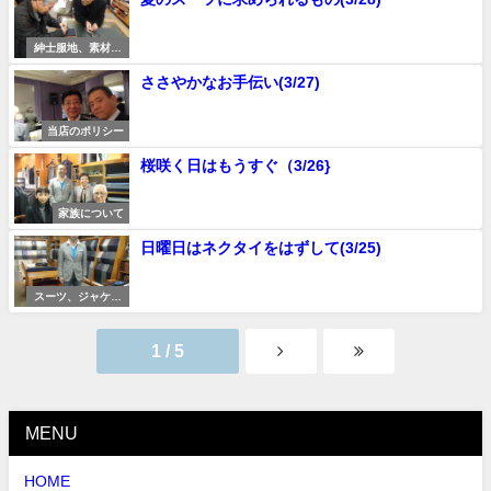
紳士服地、素材研
究
ささやかなお手伝い(3/27)
当店のポリシー
桜咲く日はもうすぐ（3/26}
家族について
日曜日はネクタイをはずして(3/25)
スーツ、ジャケッ
トの着こなし
1 / 5
MENU
HOME