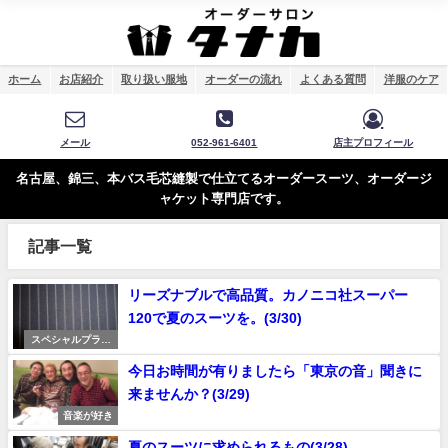
ホーム
お店紹介
取り扱い服地
オーダーの流れ
よくある質問
洋服のケア
メール
052-961-6401
店主プロフィール
名古屋、錦三、本バス毛芯縫製で仕立てるオーダースーツ、オーダージ
ャケット専門店です。
記事一覧
リーズナブルで高品質。カノニコ社スーパー
120で夏のスーツを。(3/30)
スペシャルプライ
ス
今日お時間が有りましたら「東京の音」聞きに
来ませんか？(3/29)
音楽が好き
夏のスーツに求められるもの(3/28)