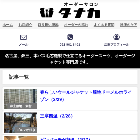
ホーム
お店紹介
取り扱い服地
オーダーの流れ
よくある質問
洋服のケア
メール
052-961-6401
店主プロフィール
名古屋、錦三、本バス毛芯縫製で仕立てるオーダースーツ、オーダージ
ャケット専門店です。
記事一覧
春らしいウールジャケット服地ドーメルホライ
ゾン（2/29）
紳士服地、素材研
究
三寒四温（2/28）
ゴルフが好き
ピンバッチが好き（2/27）