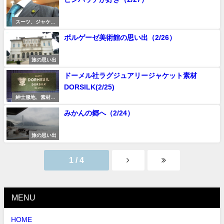
スーツ、ジャケッ
トの着こなし
ボルゲーゼ美術館の思い出（2/26）
旅の思い出
ドーメル社ラグジュアリージャケット素材
DORSILK(2/25)
紳士服地、素材研
究
みかんの郷へ（2/24）
旅の思い出
1 / 4
MENU
HOME