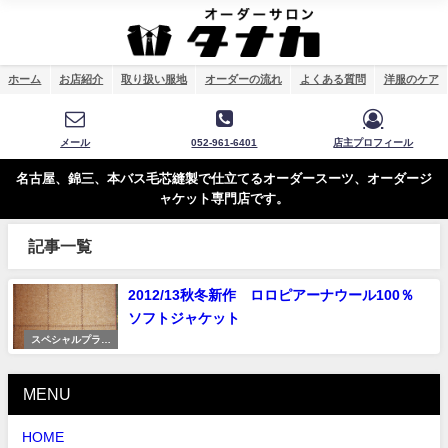
ホーム
お店紹介
取り扱い服地
オーダーの流れ
よくある質問
洋服のケア
メール
052-961-6401
店主プロフィール
名古屋、錦三、本バス毛芯縫製で仕立てるオーダースーツ、オーダージ
ャケット専門店です。
記事一覧
2012/13秋冬新作 ロロピアーナウール100％
ソフトジャケット
スペシャルプライ
ス
MENU
HOME