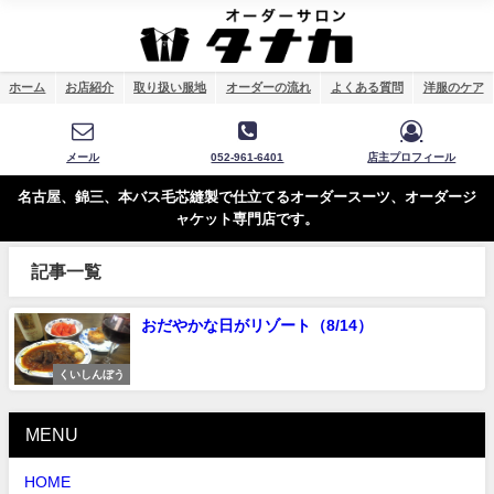
ホーム
お店紹介
取り扱い服地
オーダーの流れ
よくある質問
洋服のケア
メール
052-961-6401
店主プロフィール
名古屋、錦三、本バス毛芯縫製で仕立てるオーダースーツ、オーダージ
ャケット専門店です。
記事一覧
おだやかな日がリゾート（8/14）
くいしんぼう
MENU
HOME