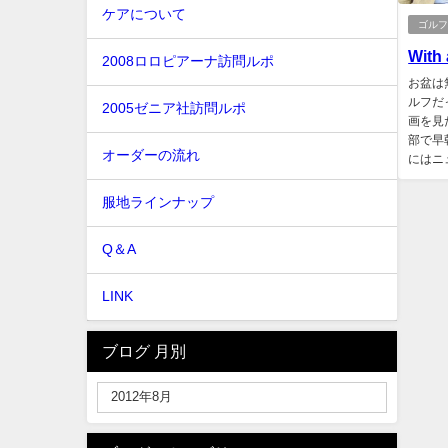
ケアについて
ゴル
With 
2008ロロピアーナ訪問ルポ
お盆は
ルフだ
2005ゼニア社訪問ルポ
画を見
部で早
オーダーの流れ
にはニ
服地ラインナップ
Q＆A
LINK
ブログ 月別