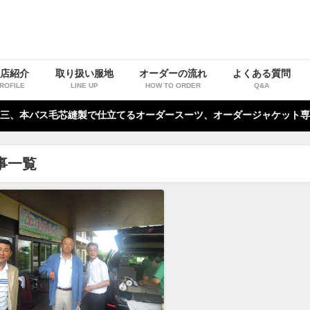
お店紹介
取り扱い服地
オーダーの流れ
よくある質問
ROFILE
LINE UP
HOW TO ORDER
Q&A
三、本バス毛芯縫製で仕立てるオーダースーツ、オーダージャケット専
事一覧