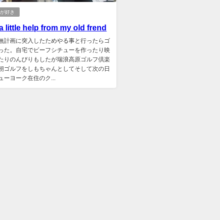
フが好き
a little help from my old frend
無計画に突入したためやる事と行ったらゴ
った。自宅でビーフシチューを作ったり映
たりのんびりもしたが瑞浪高原ゴルフ倶楽
朝ゴルフをしもちゃんとしてそして次の日
ューヨーク在住のク...