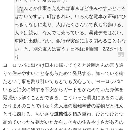
てたり」と、友人は言う。
「なんとか仕事さえあれば東京ほど住みやすいところ
はないですよ。町はきれい、いろんな電車が正確にひ
っきりなしに走り、人はたくさんいて夜も出歩ける、
人々は親切、なんでも売っている。暴徒デモはない、
軍隊は出動しない、銀行が突然に店を閉めることもな
い」と、別の友人は言う
」日本経済新聞 2/2夕刊よ
り
ヨーロッパに出かけ日本に帰ってくると片岡さんの言う通
りで住みやすいことをあらためて発見する。知っている街
だという事を割り引いてもとても安心して、ヨーロッパに
いると治安に対する不安からガードをかためていた身体を
緊張から解くことができる。こういった環境にあるのもあ
たりまえのことではなく先人達の艱難辛苦の賜物だとほん
とうに感じる。ちいさな
道徳性
を積み重ね、ひとつひとつ
高めていった先祖がいたからこそ今の住みやすさがあるの