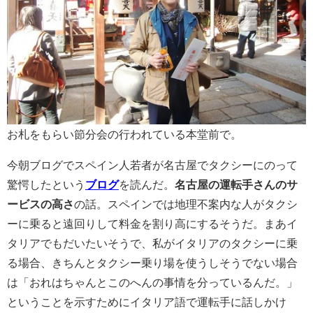
お札をもらい節分会の行われている本堂前で。
今朝ブログでスペイン人若者が名古屋でタクシーにのって
驚愕したという
ブログ
を読んだ。
名古屋の運転手さんのサ
ービスの高さ
の話。スペインでは地理不案内な人がタクシ
ーに乗ると遠回りして料金を割り高にするそうだ。
まあイ
タリアでもだいたいそうで、私がイタリアのタクシーに乗
る場合、きちんとタクシー乗り場を使うしそうでない場合
は
「おれはちゃんとこのへんの事情を分っているんだ。」
ということを示すために
イタリア語で運転手に話しかけ