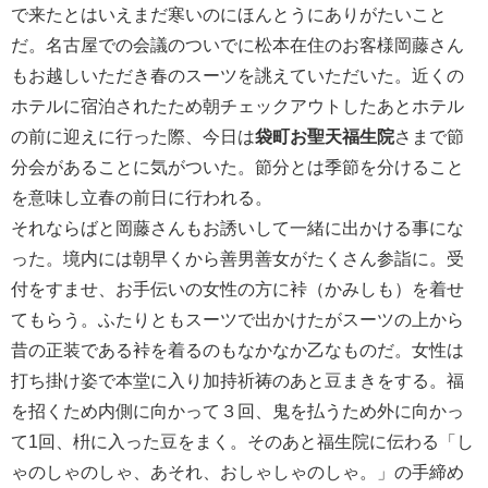
で来たとはいえまだ寒いのにほんとうにありがたいこと
だ。名古屋での会議のついでに松本在住のお客様岡藤さん
もお越しいただき春のスーツを誂えていただいた。近くの
ホテルに宿泊されたため朝チェックアウトしたあとホテル
の前に迎えに行った際、今日は
袋町お聖天福生院
さまで節
分会があることに気がついた。
節分とは季節を分けること
を意味し立春の前日に行われる。
それならばと岡藤さんもお誘いして一緒に出かける事にな
った。境内には朝早くから善男善女がたくさん参詣に。受
付をすませ、お手伝いの女性の方に裃（かみしも）を着せ
てもらう。ふたりともスーツで出かけたがスーツの上から
昔の正装である裃を着るのもなかなか乙なものだ。女性は
打ち掛け姿で本堂に入り加持祈祷のあと豆まきをする。福
を招くため内側に向かって３回、鬼を払うため外に向かっ
て1回、枡に入った豆をまく。そのあと福生院に伝わる「し
ゃのしゃのしゃ、あそれ、おしゃしゃのしゃ。」の手締め