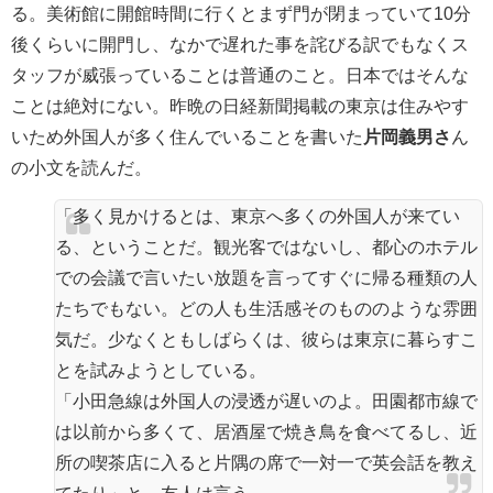
る。美術館に開館時間に行くとまず門が閉まっていて10分
後くらいに開門し、なかで遅れた事を詫びる訳でもなくス
タッフが威張っていることは普通のこと。日本ではそんな
ことは絶対にない。昨晩の日経新聞掲載の
東京は住みやす
いため外国人が多く住んでいることを書いた
片岡義男さ
ん
の小文を読んだ。
「多く見かけるとは、東京へ多くの外国人が来てい
る、ということだ。観光客ではないし、都心のホテル
での会議で言いたい放題を言ってすぐに帰る種類の人
たちでもない。どの人も生活感そのもののような雰囲
気だ。少なくともしばらくは、彼らは東京に暮らすこ
とを試みようとしている。
「小田急線は外国人の浸透が遅いのよ。田園都市線で
は以前から多くて、居酒屋で焼き鳥を食べてるし、近
所の喫茶店に入ると片隅の席で一対一で英会話を教え