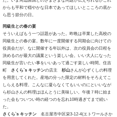
だ。いま周辺諸国とのさまざまな問題が伝えられるがこれ
からも平和で穏やかな日本であってほしいとこころの底か
ら思う節分の日。
同級生との春の宴
そういえばもう一つ話題があった。昨晩は卒業した高校の
同級生との春の宴。数年に一度開催する同期会に向けての
役員会だが、なに開催する年以外は、次の役員会の日程を
決めるのが最大の議案という楽しい会。いい大人になった
同級生が言いたい事をいいあって過ごす楽しい時間。住吉
町
さくら`s キッチン
の店主
杉山
さんが心ずくしの料理
を用意してくれた。産地の分った限定の材料をそろえてこ
しらえる料理。こんなに凝らなくてもいいのにといいなが
ら杉山さんの料理はほんとうに美味しい。午後７時に始ま
った会もついつい時の経つのを忘れ10時過ぎてまで続い
た。
さくら`s キッチン
名古屋市中区栄3-12-4(エトワールさか