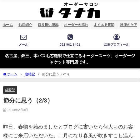
ホーム
お店紹介
取り扱い服地
オーダーの流れ
よくある質問
洋服のケア
メール
052-961-6401
店主プロフィール
名古屋、錦三、本バス毛芯縫製で仕立てるオーダースーツ、オーダージ
ャケット専門店です。
ホーム
歳時記
節分に思う（2/3）
歳時記
節分に思う（2/3）
2013年2月3日
昨日、春物を始めましたとブログに書いたら何人ものお客
様にご来店いただいた。二月になり春風が吹きすこし温ん