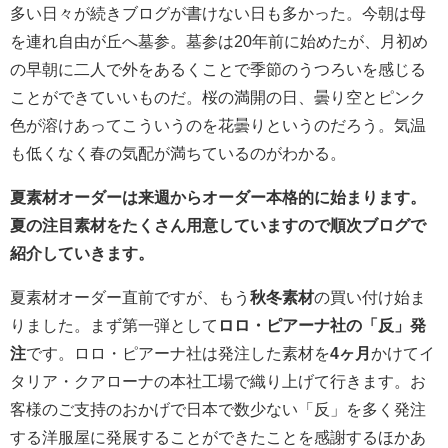
多い日々が続きブログが書けない日も多かった。今朝は母
を連れ自由が丘へ墓参。墓参は20年前に始めたが、月初め
の早朝に二人で外をあるくことで季節のうつろいを感じる
ことができていいものだ。桜の満開の日、曇り空とピンク
色が溶けあってこういうのを花曇りというのだろう。気温
も低くなく春の気配が満ちているのがわかる。
夏素材オーダーは来週からオーダー本格的に始まります。
夏の注目素材をたくさん用意していますので順次ブログで
紹介していきます。
夏素材オーダー直前ですが、もう
秋冬素材
の買い付け始ま
りました。まず第一弾として
ロロ・ピアーナ社の「反」発
注
です。ロロ・ピアーナ社は発注した素材を
4ヶ月
かけてイ
タリア・クアローナの本社工場で織り上げて行きます。お
客様のご支持のおかげで日本で数少ない「反」を多く発注
する洋服屋に発展することができたことを感謝するほかあ