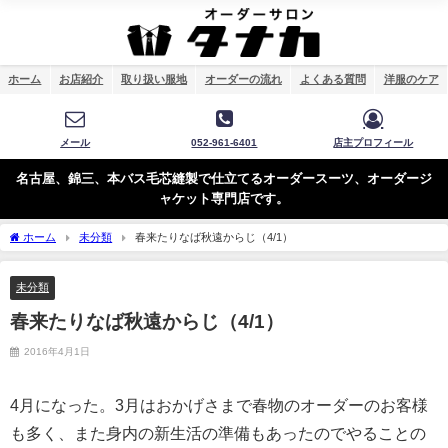
ホーム
お店紹介
取り扱い服地
オーダーの流れ
よくある質問
洋服のケア
メール
052-961-6401
店主プロフィール
名古屋、錦三、本バス毛芯縫製で仕立てるオーダースーツ、オーダージ
ャケット専門店です。
ホーム
未分類
春来たりなば秋遠からじ（4/1）
未分類
春来たりなば秋遠からじ（4/1）
2016年4月1日
4月になった。3月はおかげさまで春物のオーダーのお客様
も多く、また身内の新生活の準備もあったのでやることの