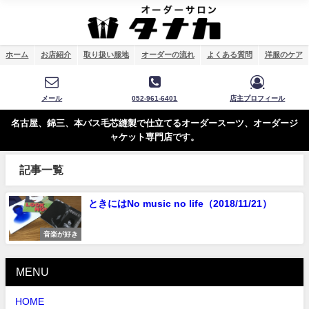
ホーム
お店紹介
取り扱い服地
オーダーの流れ
よくある質問
洋服のケア
メール
052-961-6401
店主プロフィール
名古屋、錦三、本バス毛芯縫製で仕立てるオーダースーツ、オーダージ
ャケット専門店です。
記事一覧
ときにはNo music no life（2018/11/21）
音楽が好き
MENU
HOME