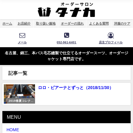
ホーム
お店紹介
取り扱い服地
オーダーの流れ
よくある質問
洋服のケア
メール
052-961-6401
店主プロフィール
名古屋、錦三、本バス毛芯縫製で仕立てるオーダースーツ、オーダージ
ャケット専門店です。
記事一覧
ロロ・ピアーナとずっと（2018/11/30）
2019春夏コレクシ
ョン
MENU
HOME