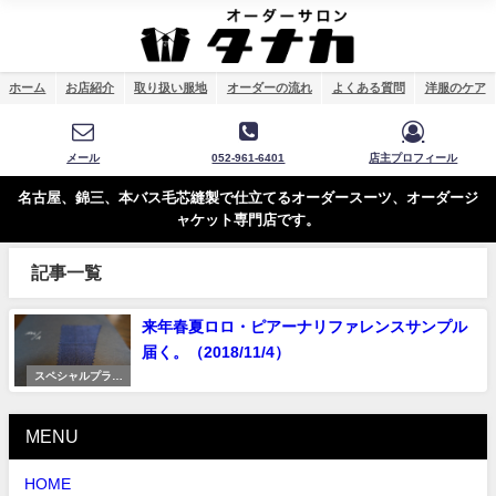
ホーム
お店紹介
取り扱い服地
オーダーの流れ
よくある質問
洋服のケア
メール
052-961-6401
店主プロフィール
名古屋、錦三、本バス毛芯縫製で仕立てるオーダースーツ、オーダージ
ャケット専門店です。
記事一覧
来年春夏ロロ・ピアーナリファレンスサンプル
届く。（2018/11/4）
スペシャルプライ
ス
MENU
HOME