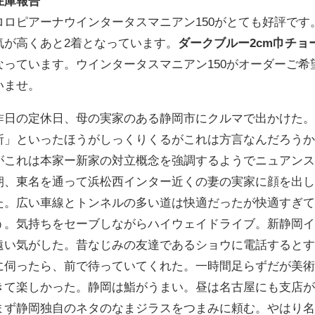
在庫報告
ロロピアーナウインタータスマニアン150がとても好評です
気が高くあと2着となっています。
ダークブルー2cm巾チョ
なっています。ウインタータスマニアン150がオーダーご
いませ。
昨日の定休日、母の実家のある静岡市にクルマで出かけた
所」といったほうがしっくりくるがこれは方言なんだろう
がこれは本家ー新家の対立概念を強調するようでニュアン
朝、東名を通って浜松西インター近くの妻の実家に顔を出し
た。広い車線とトンネルの多い道は快適だったが快適すぎ
う。気持ちをセーブしながらハイウェイドライブ。新静岡
遠い気がした。昔なじみの友達であるショウに電話すると
に伺ったら、前で待っていてくれた。一時間足らずだが美
きて楽しかった。静岡は鮨がうまい。昼は名古屋にも支店
まず静岡独自のネタのなまジラスをつまみに頼む。やはり