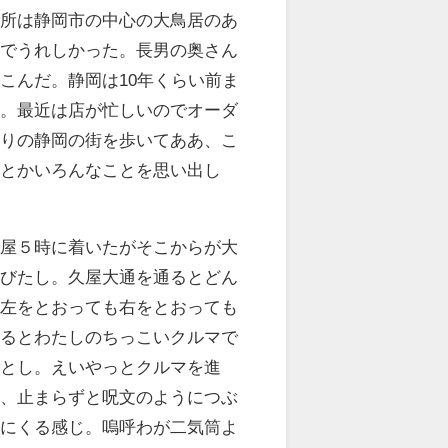
在所は静岡市の中心の大鳥居のあ
気でうれしかった。長男の奥さん
こんだ。静岡は10年くらい前ま
街。最近は店が忙しいのでオーダ
ぶりの静岡の街を歩いてああ、こ
あとかいろんなことを思い出し
古屋５時に着いたがそこからが大
水びたし。久屋大通を通るとどん
の左をとおっても右をとおっても
あるとわたしのちっこいクルマで
ごとし。えいやっとクルマを進
ず、止まらずと呪文のようにつぶ
いにくる感じ。嗚呼わが二気筒よ