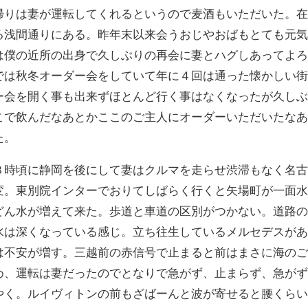
帰りは妻が運転してくれるというので麦酒もいただいた。
る浅間通りにある。昨年末以来会うおじやおばもとても元
は僕の近所の出身で久しぶりの再会に妻とハグしあってよろ
では秋冬オーダー会をしていて年に４回は通った懐かしい
ー会を開く事も出来ずほとんど行く事はなくなったが久し
こで飲んだなあとかここのご主人にオーダーいただいたな
た。
３時頃に静岡を後にして妻はクルマを走らせ渋滞もなく名
変。東別院インターでおりてしばらく行くと矢場町が一面
どん水が増えて来た。歩道と車道の区別がつかない。道路
水は深くなっている感じ。立ち往生しているメルセデスが
は不安が増す。三越前の赤信号で止まると前はまさに海の
め、運転は妻だったのでとなりで急がず、止まらず、急が
やく。ルイヴィトンの前もざばーんと波が寄せると腰くら