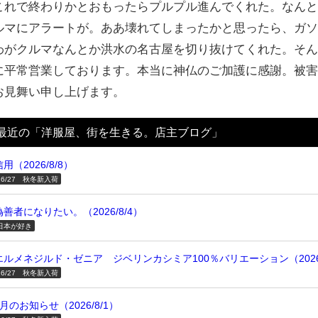
これで終わりかとおもったらプルプル進んでくれた。なん
ルマにアラートが。ああ壊れてしまったかと思ったら、ガ
わがクルマなんとか洪水の名古屋を切り抜けてくれた。そ
に平常営業しております。本当に神仏のご加護に感謝。被
お見舞い申し上げます。
最近の「洋服屋、街を生きる。店主ブログ」
信用（2026/8/8）
26/27 秋冬新入荷
偽善者になりたい。（2026/8/4）
日本が好き
エルメネジルド・ゼニア ジベリンカシミア100％バリエーション（2026/
26/27 秋冬新入荷
8月のお知らせ（2026/8/1）