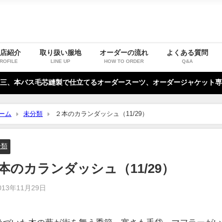
お店紹介
取り扱い服地
オーダーの流れ
よくある質問
ROFILE
LINE UP
HOW TO ORDER
Q&A
三、本バス毛芯縫製で仕立てるオーダースーツ、オーダージャケット専
ーム
未分類
２本のカランダッシュ（11/29）
分類
本のカランダッシュ（11/29）
013年11月29日