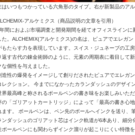
左はいつもつかっている六角形のタイプ。右が新製品のア
ALCHEMIX-アルケミクス（商品説明の文章を引用）
2年間におよぶ市場調査と開発期間を経てオフィスラインに
した。ALCHEMIX(アルケミクス)の名は、ピュアでエレ
がもたらす力を表現しています。スイス・ジュネーブの工
り返す古代の錬金術師のように、元素の周期表に着目して
クな個性を与えました。
創造性の爆発をイメージして創りだされたピュアでエレガントな
コレクション。 今までになかったカランダッシュのデザイ
世界最高峰と称されるボールペンの書き味をお楽しみいただ
評の「ゴリアットカートリッジ」によって「最高の書き心
れます。 ボールペンは、ペン先のボールへインクを送り、
ランダッシュのゴリアット芯はインク軌道が6本あり、細分
性ボールペンにも関わらずインク溜りが起こりにくい特徴