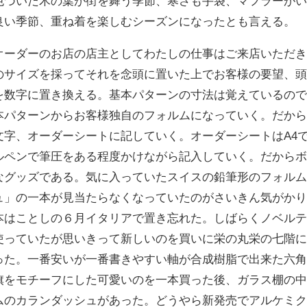
色づいた木の葉が街を舞う季節、寒さも手袋、マフラーが
良い季節、重ね着を楽しむシーズンになったとも言える。
オーダーのお店の店主としてわたしの仕事はご来店いただ
のサイズを採ってそれを念頭に置いた上でお客様の要望、
を数字に置き換える。基本パターンの寸法は覚えているの
本パターンからお客様独自のフォルムになっていく。だか
文字、オーダーシートに記していく。オーダーシートはA4
ルペンで筆圧をある程度かけながら記入していく。だから
なグッズである。気に入っていたスイスの鉛筆形のフォル
ュ」の一本が見当たらなくなっていたのがさいきん気がか
本はことしの６月イタリアで置き忘れた。しばらくノベル
使っていたが思いきって新しいのを買いに栄の丸栄の七階
った。一番安いが一番書きやすい軸が合成樹脂で出来た六
旗をモチーフにした可愛いのを一本買った後、ガラス棚の
ムのカランダッシュがあった。どうやら新発売でアルケミクス