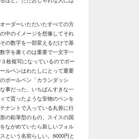
いるほど。ただおしゃれな人には
きオーダーいただいたすべての方
頭の中のイメージを想像してそれ
でその数字を一部変えるだけで基
ら数字を書くのは重要で一文字一
で３枚複写になっているのでボー
ボールペンはわたしにとって重要
ムのボールペン「カランダッシ
りな事だった。いちばんすきな一
ティで貰ったような安物のペンを
にテナントで入っている丸善に行
角形の鉛筆型のもの、スイスの国
中をながめていたら新しいフォル
という名前らしい。6000円と