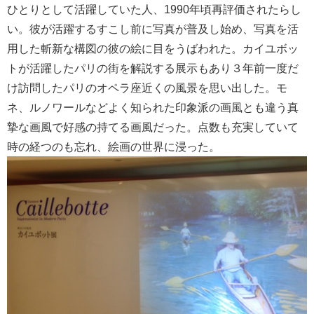
ひとりとして活躍していた人、1990年頃再評価されたらし
い。彼が活躍するすこし前に写真が普及し始め、写真を活
用した斬新な構図の彼の絵に目をうばわれた。カイユボッ
トが活躍したパリの街を解説する展示もあり３年前一度だ
け訪問したパリのオペラ座近くの風景を思い出した。モ
ネ、ルノワールなどよく知られた印象派の画風とも違う真
摯な画風で好感の持てる画風だった。点数も充実していて
時の経つのも忘れ、絵画の世界に浸った。