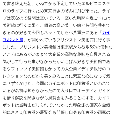
て書き終えた朝、かねてから予定していたエルビスコステ
ロのライブに行くため東京行きのぞみに飛び乗った。ライ
ブは夜なので昼間は空いている。空いた時間を過ごすには
美術館に行くに限る。価値の高い美しい絵と時間を共有で
きるのが好きで今回もネットでしらべ八重洲にある「
カイ
ユボット展
」が開かれているブリジストン美術館に行く事
にした。ブリジストン美術館は東京駅から徒歩5分の便利な
ところにあるがいままで大企業の高尚な趣味を自慢される
気がして行った事がなかったがいちばん好きな美術館であ
るウフィッツイ美術館もかっての大企業メディチ銀行のコ
レクションなのだから美をみることに素直な心になって気
にせずでかけた。今回のカイユボットは印象派といわれて
いるが名前は知らなかったので入り口でオーディオガイド
を借り解説を聞きながら展覧会をみることにする。カイユ
ボットは当時まだしられていなかった印象派の画家を金銭
的にささえ印象派の展覧会も開催し自身も印象派の画家の