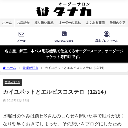
ホーム
お店紹介
取り扱い服地
オーダーの流れ
よくある質問
洋服のケア
メール
052-961-6401
店主プロフィール
名古屋、錦三、本バス毛芯縫製で仕立てるオーダースーツ、オーダージ
ャケット専門店です。
ホーム
音楽が好き
カイユボットとエルビスコステロ（12/14）
音楽が好き
カイユボットとエルビスコステロ（12/14）
2013年12月14日
水曜日の休みは前日Sさんのしらせを聞いた事で眠りが浅く
なり朝早くおきてしまった。その想いをブログにしたため