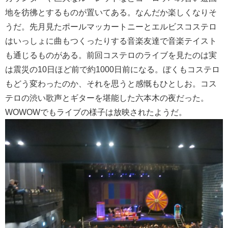
地を彷彿とするものが置いてある。なんだか楽しくなりそ
うだ。先月見たポールマッカートニーとエルビスコステロ
はいっしょに曲もつくったりする音楽友達で音楽テイスト
も通じるものがある。前回コステロのライブを見たのは実
は震災の10日ほど前で約1000日前になる。ぼくもコステロ
もどう変わったのか、それを思うと感慨もひとしお。コス
テロの渋い歌声とギターを堪能した六本木の夜だった。
WOWOWでもライブの様子は放映されたようだ。