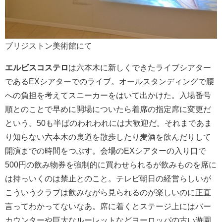
ブリジストン美術館にて
エルビスコステロ
は六本木に新しくできたライブシアター
であるEXシアターでのライブ。オールスタンディングで腰
への負担を考えてスニーカーをはいて出かけた。入場番号
順とのことで早めに開場についたら着席の指定席に変更だ
という。50も半ばのわれわれには大歓迎だ。それまであま
り知らない六本木の裏道を散歩したり麦酒を飲んだりして
開演までの時間をつぶす。会場のEXシアターの入り口で
500円の飲み物券を強制的に買わせられるが飲みものを席に
は持っいくのは禁止とのこと。テレビ朝日の経営らしいが
こういうクラブは飲みながら見られるのが楽しいのに正直
言ってわかってないなあ。席に着くとステージ上にはバー
カウンターや巨大なルーレットなどヨーロッパの古い遊園