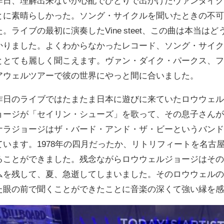
昨日、理解出来ないか心配でひとりで出かけたヴァンダイ
とに素晴らしかった。ソング・サイクルを聞いたときの不
た。ライブの最初に演奏したVine steet、この曲は本当
かりました。よくわからなかったレコード、ソング・サイ
ととても麗しく聞こえます。ヴァン・ダイク・パークス、
アウェルツアーで彼の世界にやっと間に合いました。
昨日のライブではたまたま日本に遊びに来ていたロウウェ
ョージが「セイリン・シューズ」を歌って、その息子さん
ナラジョージはザ・バード・アンド・ザ・ビーというバンド
ています。1978年の四月だったか、リトリフィートを名古
ることができました。残念ながらロウウェルジョージはそ
ムを残して、夏、急逝してしまいました。そのロウウェル
た眼の前で聞くことができたことに音楽の深くて強い縁を