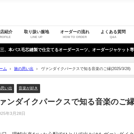
お店紹介
取り扱い服地
オーダーの流れ
よくある質問
ROFILE
LINE UP
HOW TO ORDER
Q&A
三、本バス毛芯縫製で仕立てるオーダースーツ、オーダージャケット専
ーム
旅の思い出
ヴァンダイクパークスで知る音楽のご縁(2025/3/28)
の思い出
音楽が好き
ァンダイクパークスで知る音楽のご縁(202
025年3月28日