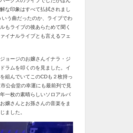
クパークスのライブでしたがほん
可解な印象はすべて払拭されまし
はどういう曲だったのか、ライブでわ
クルもライブの後あらためて聞く
ファイナルライブとも言えるフェ
ルジョージのお嬢さんイナラ・ジ
がドラムを叩くのを見ました。イ
を組んでいてこのCDも２枚持っ
屋市公会堂の幸運にも最前列で見
の年一枚の素晴らしいソロアルバ
のお嬢さんとお孫さんの音楽をま
感じました。