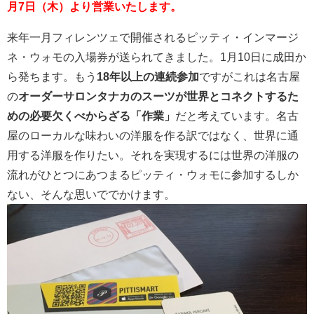
月7日（木）より営業いたします。
来年一月フィレンツェで開催されるピッティ・インマージ
ネ・ウォモの入場券が送られてきました
。1月10日に成田か
ら発ちます。もう
18年以上の連続参加
ですがこれは名古屋
の
オーダーサロンタナカのスーツが世界とコネクトするた
めの必要欠くべからざる「作業」
だと考えています。名古
屋のローカルな味わいの洋服を作る訳ではなく、世界に通
用する洋服を作りたい。それを実現するには世界の洋服の
流れがひとつにあつまるピッティ・ウォモに参加するしか
ない、そんな思いででかけます。