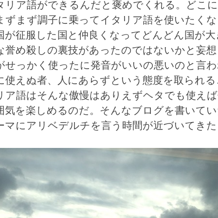
タリア語ができるんだと褒めでくれる。どこ
まずまず調子に乗ってイタリア語を使いたくな
国が征服した国と仲良くなってどんどん国が大
な誉め殺しの裏技があったのではないかと妄想
がせっかく使ったに発音がいいの悪いのと言わ
に使えぬ者、人にあらずという態度を取られる
リア語はそんな傲慢はありえずヘタでも使えば
囲気を楽しめるのだ。そんなブログを書いてい
ーマにアリベデルチを言う時間が近づいてきた