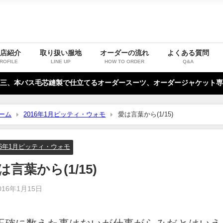
お店紹介
取り扱い服地
オーダーの流れ
よくある質問
ROFILE
LINE UP
HOW TO ORDER
Q&A
三、本バス毛芯縫製で仕立てるオーダースーツ、オーダージャケット専
ーム
2016年1月ピッティ・ウォモ
愛は言葉から(1/15)
16年1月ピッティ・ウォモ
は言葉から(1/15)
016年1月15日