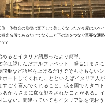
三位一体教会の修復は完了して美しくなったが今度はスペ
の観光名所であるだけでなく上と下の道をつなぐ重要な通
か？?
始め
るとイタリア語思ったより簡単。
文字は親しんだアルファベット、発音はまさに
疑問形など語尾を上げるだけでそもそもないシ
サポートしてくれたことといえばイタリア人が
ばすごく喜んでくれること。或る国でカタコト
らあからさまに変な顔をされたことがある。
対にない。間違っていてもイタリア語を使おう