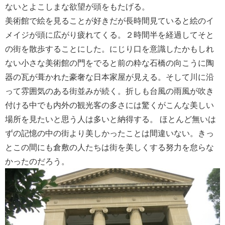
ないとよこしまな欲望が頭をもたげる。
美術館で絵を見ることが好きだが長時間見ていると絵のイ
メイジが頭に広がり疲れてくる。２時間半を経過してそと
の街を散歩することにした。にじり口を意識したかもしれ
ない小さな美術館の門をでると前の粋な石橋の向こうに陶
器の瓦が葺かれた豪奢な日本家屋が見える。そして川に沿
って雰囲気のある街並みが続く。折しも台風の雨風が吹き
付ける中でも内外の観光客の多さには驚くがこんな美しい
場所を見たいと思う人は多いと納得する。 ほとんど無いは
ずの記憶の中の街より美しかったことは間違いない。きっ
とこの間にも倉敷の人たちは街を美しくする努力を怠らな
かったのだろう。