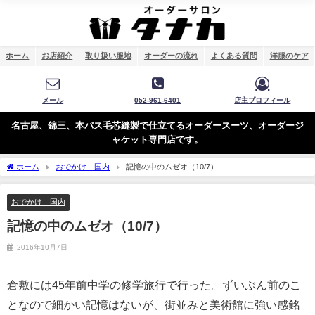
ホーム
お店紹介
取り扱い服地
オーダーの流れ
よくある質問
洋服のケア
メール
052-961-6401
店主プロフィール
名古屋、錦三、本バス毛芯縫製で仕立てるオーダースーツ、オーダージ
ャケット専門店です。
ホーム
おでかけ 国内
記憶の中のムゼオ（10/7）
おでかけ 国内
記憶の中のムゼオ（10/7）
2016年10月7日
倉敷には45年前中学の修学旅行で行った。ずいぶん前のこ
となので細かい記憶はないが、街並みと美術館に強い感銘