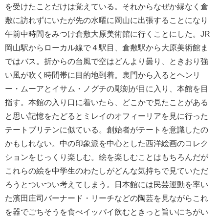
を受けたことだけは覚えている。それからなぜか縁なく倉
敷に訪れずにいたが先の水曜に岡山に出張することになり
午前中時間をみつけ倉敷大原美術館に行くことにした。JR
岡山駅からローカル線で４駅目、倉敷駅から大原美術館ま
ではバス。折からの台風で空はどんより曇り、ときおり強
い風が吹く時間帯に目的地到着。裏門から入るとヘンリ
ー・ムーアとイサム・ノグチの彫刻が目に入り、本館を目
指す。本館の入り口に着いたら、どこかで見たことがある
と思い記憶をたどるとミレイのオフィーリアを見に行った
テートブリテンに似ている。創始者がテートを意識したの
かもしれない。中の印象派を中心とした西洋絵画のコレク
ションをじっくり楽しむ。絵を楽しむことはもちろんだが
これらの絵を中学生のわたしがどんな気持ちで見ていただ
ろうとついつい考えてしまう。日本館には民芸運動を率い
た濱田庄司バーナード・リーチなどの陶芸を見ながらこれ
を器でごちそうを食べイッパイ飲むときっと旨いにちがい