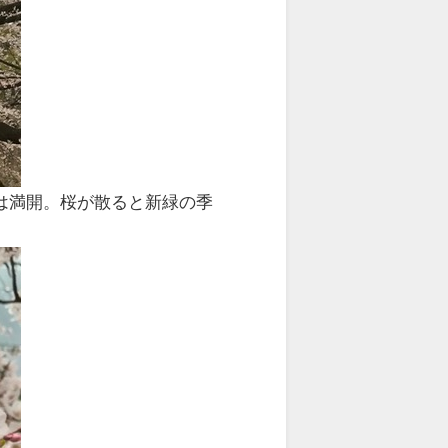
は満開。桜が散ると新緑の季