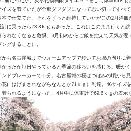
7年前だったか、炭水化物制限ダイエットをして体重83ｋｇか
サイズを着ていたが全部ダブダブになって思い切ってすべて
基本で仕立てた。それをずっと維持していたがこの2月洋服
重計に乗ったら73.8ｋｇもあった。これはこのまま行くと
着られなくなると危惧、3月初めからご飯を控えて天気が悪
ギングすることに。
家から名古屋城までウォームアップで歩いてお堀の周りに着
寒かったが毎日やっていると季節の移ろいを感じる。暖かく
インドブレーカーで十分。名古屋城の桜はつぼみの頃から
の花にはげまされながらなんとか71ｋｇに到達。46サイズ
く着られるようになった。4月中に体重計で69.8ｋｇの表示