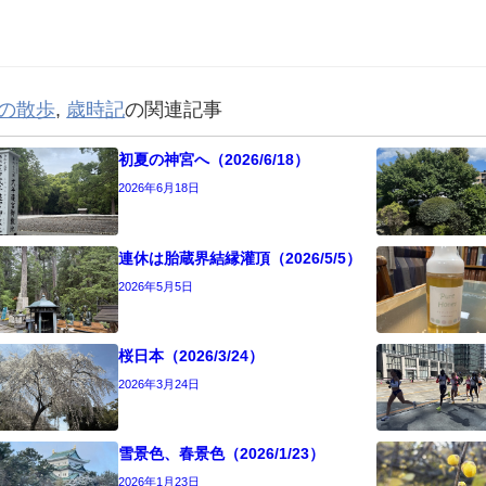
の散歩
,
歳時記
の関連記事
初夏の神宮へ（2026/6/18）
2026年6月18日
連休は胎蔵界結縁灌頂（2026/5/5）
2026年5月5日
桜日本（2026/3/24）
2026年3月24日
雪景色、春景色（2026/1/23）
2026年1月23日