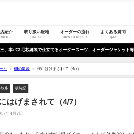
お店紹介
取り扱い服地
オーダーの流れ
よくある質問
ROFILE
LINE UP
HOW TO ORDER
Q&A
三、本バス毛芯縫製で仕立てるオーダースーツ、オーダージャケット専
ーム
朝の散歩
桜にはげまされて（4/7）
の散歩
歳時記
にはげまされて（4/7）
017年4月7日