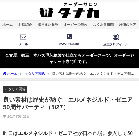
ホーム
お店紹介
取り扱い服地
オーダーの流れ
よくある質問
洋服のケア
メール
052-961-6401
店主プロフィール
名古屋、錦三、本バス毛芯縫製で仕立てるオーダースーツ、オーダージ
ャケット専門店です。
ホーム
イタリア関係
良い素材は歴史が紡ぐ。エルメネジルド・ゼニア50周
年パーティ（5/27）
イタリア関係
良い素材は歴史が紡ぐ。エルメネジルド・ゼニア
50周年パーティ（5/27）
2017年5月27日
昨日は
エルメネジルド・ゼニア社
が日本市場に参入して50