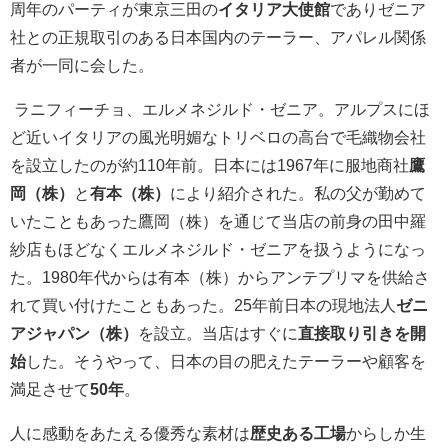
周年のパーティが東京三田の
イタリア大使館
でありゼニア
社との正規取引のある日本国内のテーラー、アパレル関係
者が一同に会した。
ラニフィーチョ、エルメネジルド・ゼニア。アルプスにほ
ど近いイタリアの風光明媚なトリベロの高台で毛織物会社
を設立したのが約110年前。日本には1967年に服地商社
鷹
岡（株）
と
有本（株）
により紹介された。私の父が勤めて
いたこともあった鷹岡（株）を通じて当店の前身の田中羅
紗店もほどなくエルメネジルド・ゼニアを扱うようになっ
た。1980年代からは有本（株）からアンテプリマを供給さ
れて買い付けたこともあった。25年前日本の現地法人
ゼニ
アジャパン（株）
を設立。当店はすぐに
直接取り引きを開
始
した。そうやって、日本の目の肥えたテーラーや顧客を
満足させて
50年
。
人に感動をあたえる優秀な素材は
歴史ある工場
からしか生