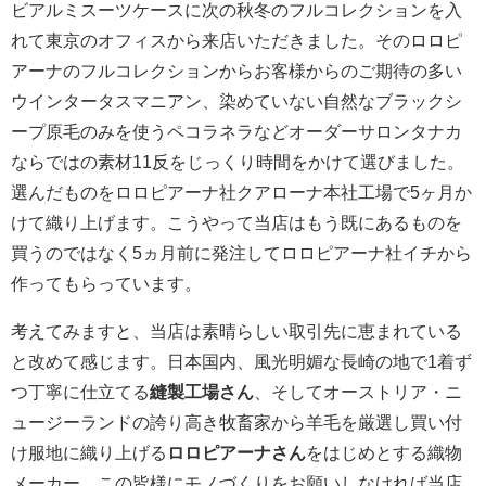
ビアルミスーツケースに次の秋冬のフルコレクションを入
れて東京のオフィスから来店いただきました。そのロロピ
アーナのフルコレクションからお客様からのご期待の多い
ウインタータスマニアン、染めていない自然なブラックシ
ープ原毛のみを使うペコラネラなどオーダーサロンタナカ
ならではの素材11反をじっくり時間をかけて選びました。
選んだものをロロピアーナ社クアローナ本社工場で5ヶ月か
けて織り上げます。こうやって当店はもう既にあるものを
買うのではなく5ヵ月前に発注してロロピアーナ社イチから
作ってもらっています。
考えてみますと、当店は素晴らしい取引先に恵まれている
と改めて感じます。日本国内、風光明媚な長崎の地で1着ず
つ丁寧に仕立てる
縫製工場さん
、そしてオーストリア・ニ
ュージーランドの誇り高き牧畜家から羊毛を厳選し買い付
け服地に織り上げる
ロロピアーナさん
をはじめとする織物
メーカー。この皆様にモノづくりをお願いしなければ当店