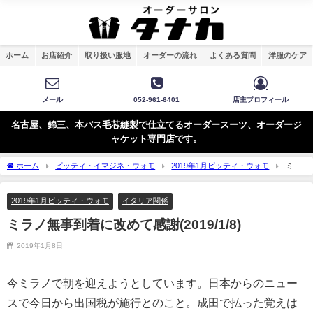
ホーム
お店紹介
取り扱い服地
オーダーの流れ
よくある質問
洋服のケア
メール
052-961-6401
店主プロフィール
名古屋、錦三、本バス毛芯縫製で仕立てるオーダースーツ、オーダージ
ャケット専門店です。
ホーム
ピッティ・イマジネ・ウォモ
2019年1月ピッティ・ウォモ
ミラ
ノ無事到着に改めて感謝(2019/1/8)
2019年1月ピッティ・ウォモ
イタリア関係
ミラノ無事到着に改めて感謝(2019/1/8)
2019年1月8日
今ミラノで朝を迎えようとしています。日本からのニュー
スで今日から出国税が施行とのこと。成田で払った覚えは