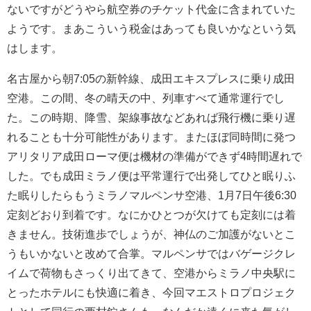
ないですがどうやら航空券のチケット代金に含まれていた
ようです。まあこういう税金はあっても良いかなという気
はします。
名古屋から朝7:05の新幹線、成田エキスプレスに乗り成田
空港。この間、冬の晴天の中、列車すべて通常運行でし
た。この時期、降雪、架線事故などあれば飛行機に乗り遅
れることも十分可能性があります。またほぼ同時間に発つ
アリタリア成田ローマ便は機材の準備ができず4時間遅れで
した。でも成田ミラノ便は平常運行で出発してひと眠りふ
た眠りしたらもうミラノマルペンサ空港、1月7日午後6:30
定刻どおり到着です。なにかひとつが欠けても定刻には着
きません。技術進歩でしょうが、神仏のご加護がないとこ
うもいかないと改めて合掌。マルペンサではバゲージクレ
イムで荷物もさっくり出てきて、空港からミラノ中央駅に
とったホテルにも快適に着き、今回マエストロプロジェク