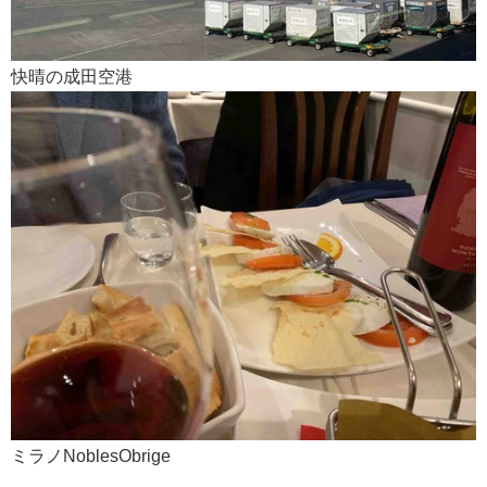
快晴の成田空港
ミラノNoblesObrige