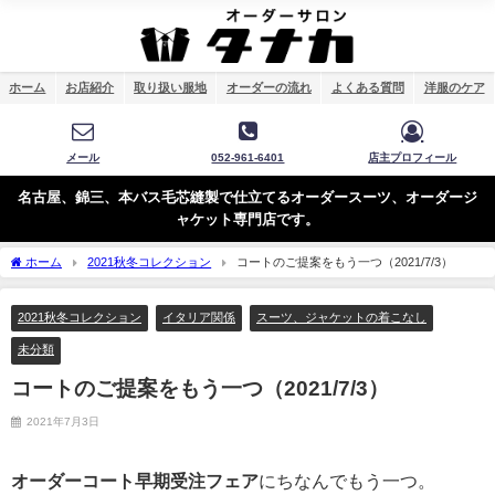
ホーム
お店紹介
取り扱い服地
オーダーの流れ
よくある質問
洋服のケア
メール
052-961-6401
店主プロフィール
名古屋、錦三、本バス毛芯縫製で仕立てるオーダースーツ、オーダージ
ャケット専門店です。
ホーム
2021秋冬コレクション
コートのご提案をもう一つ（2021/7/3）
2021秋冬コレクション
イタリア関係
スーツ、ジャケットの着こなし
未分類
コートのご提案をもう一つ（2021/7/3）
2021年7月3日
オーダーコート早期受注フェア
にちなんでもう一つ。