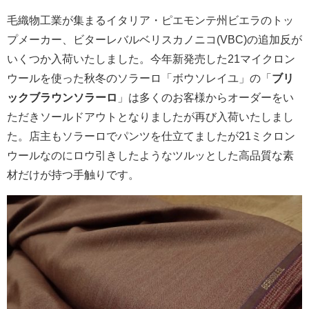
毛織物工業が集まるイタリア・ピエモンテ州ビエラのトッ
プメーカー、ビターレバルベリスカノニコ(VBC)の追加反が
いくつか入荷いたしました。今年新発売した21マイクロン
ウールを使った秋冬のソラーロ「ボウソレイユ」の
「
ブリ
ックブラウンソラーロ
」は多くのお客様からオーダーをい
ただきソールドアウトとなりましたが再び入荷いたしまし
た。店主もソラーロでパンツを仕立てましたが21ミクロン
ウールなのにロウ引きしたようなツルッとした高品質な素
材だけが持つ手触りです。