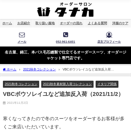
ホーム
お店紹介
取り扱い服地
オーダーの流れ
よくある質問
洋服のケア
メール
052-961-6401
店主プロフィール
名古屋、錦三、本バス毛芯縫製で仕立てるオーダースーツ、オーダージ
ャケット専門店です。
ホーム
2021秋冬コレクション
VBCボウソレイユなど追加反入荷
（2021/11/2）
2021秋冬コレクション
2021秋冬素材新入荷コレクション
イタリア関係
VBCボウソレイユなど追加反入荷（2021/11/2）
2021年11月2日
寒くなってきたので冬のスーツをオーダーするお客様が多
くご来店いただいています。