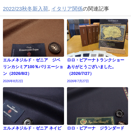
2022/23秋冬新入荷
,
イタリア関係
の関連記事
エルメネジルド・ゼニア ジベ
ロロ・ピアーナトランクショー
リンカシミア100％バリエーショ
ありがとうございました。
ン（2026/8/2）
（2026/7/27）
2026年8月2日
2026年7月27日
エルメネジルド・ゼニア ネイビ
ロロ・ピアーナ ジランダード