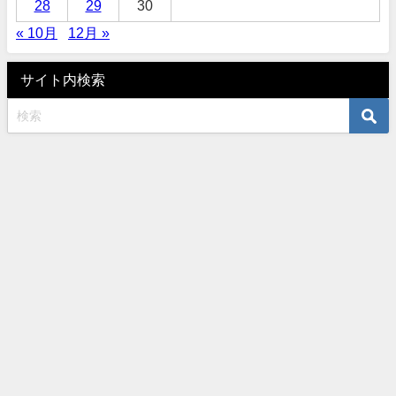
28
29
30
« 10月
12月 »
サイト内検索
オーダーサロンタナカ 〒460-0003 名古屋市中区錦3-10-5 TEL052-961-
6401 水曜木曜定休 All Rights Reserved.