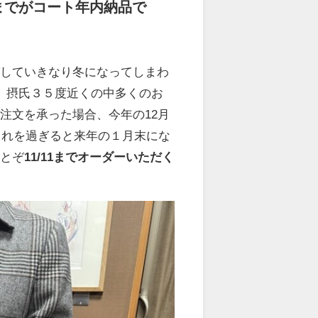
までがコート年内納品で
ばしていきなり冬になってしまわ
、摂氏３５度近くの中多くのお
注文を承った場合、今年の12月
これを過ぎると来年の１月末にな
にとぞ
11/11までオーダーいただく