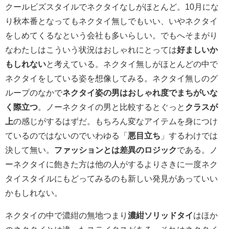
クールビズスタイルでネクタイなしがほとんど。10月にな
り秋本番となってもネクタイ無しでもいい、いやネクタイ
をしめてくるなという会社も多いらしい。でもへそまがり
なわたしはこういう状況はおしゃれにとっては
好ましいか
もしれない
と考えている。ネクタイ無しがほとんどの中で
ネクタイをしている姿を想像してみる。ネクタイ無しのグ
ループのなかで
ネクタイ姿の男はおしゃれ度で
まちがいな
く際立つ
。ノーネクタイの男と比較するとぐっと
クラスが
上
の感じがするはずだ。もちろん変なアイテムを身につけ
ているのではないのでいわゆる「
悪目立ち
」するわけでは
決して無い。
ファッションとは差異のロジック
である。ノ
ーネクタイに飽きた方は他の人がするよりさきに一度ネク
タイスタイルにもどってみるのも新しい発見があっていい
かもしれない。
ネクタイの中で濃紺の無地つまり
濃紺ソリッドタイ
はほか