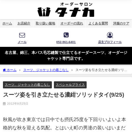
ホーム
お店紹介
取り扱い服地
オーダーの流れ
よくある質問
洋服のケア
メール
052-961-6401
店主プロフィール
名古屋、錦三、本バス毛芯縫製で仕立てるオーダースーツ、オーダージ
ャケット専門店です。
ホーム
スーツ、ジャケットの着こなし
スーツ姿を引き立たせる濃紺ソリッ
ドタイ(9/25)
スーツ、ジャケットの着こなし
スペシャルプライス
スーツ姿を引き立たせる濃紺ソリッドタイ(9/25)
2012年9月25日
秋風が吹き東京では日中でも摂氏25度を下回りいよいよ本
格的な秋を迎える気配。とはいえ町の男達の装いはいまだ