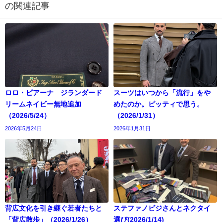
の関連記事
ロロ・ピアーナ ジランダード
スーツはいつから「流行」をや
リームネイビー無地追加
めたのか。ピッティで思う。
（2026/5/24）
（2026/1/31）
2026年5月24日
2026年1月31日
背広文化を引き継ぐ若者たちと
ステファノビジさんとネクタイ
「背広散歩」（2026/1/26）
選び(2026/1/14)