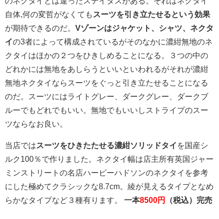
のネクタイとは違ったステイタスがある。それはネクタイ
自体,何の変哲がなくても
スーツを引き立たせるという効果
が期待できるのだ。
Vゾーンはジャケット、シャツ、ネクタ
イ
の3者によって構成されているがそのなかに濃紺無地のネ
クタイはほかの２つをひきしめることになる。３つの中の
どれかには無地をあしらうといいといわれるがそれが濃紺
無地ネクタイならスーツをぐっと引き立たせることになる
のだ。スーツにはライトグレー、ダークグレー、ダークブ
ルーでもどれでもいい。無地でもいいしストライプのスー
ツならなお良い。
当店では
スーツをひきたたせる濃紺ソリッドタイ
を国産シ
ルク100％で作りました。ネクタイ幅は店主所有英国ジャー
ミンストリートの名店ハービーハドソンのネクタイを参考
にした極めてクラシックな8.7cm。綾が見えるタイプとなめ
らかなタイプなど３種有ります。
一本
8500円
（税込）完売