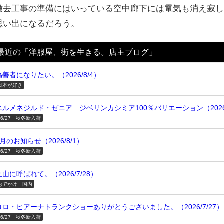
撤去工事の準備にはいっている空中廊下には電気も消え寂
思い出になるだろう。
最近の「洋服屋、街を生きる。店主ブログ」
偽善者になりたい。（2026/8/4）
日本が好き
エルメネジルド・ゼニア ジベリンカシミア100％バリエーション（2026/
26/27 秋冬新入荷
8月のお知らせ（2026/8/1）
26/27 秋冬新入荷
立山に呼ばれて。（2026/7/28）
おでかけ 国内
ロロ・ピアーナトランクショーありがとうございました。（2026/7/27）
26/27 秋冬新入荷