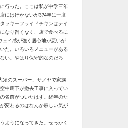
店に行った。ここは私が中学三年
店には行かないが3?4年に一度
ンタッキーフライドチキンはテイ
たになり旨くなく、店で食べるに
ウェイ感が強く居心地が悪いが
だいた。いろいろメニューがある
もない。やはり保守的なのだろ
し、大須のスーパー、サノヤで家族
の空中廊下が撤去工事に入ってい
」の名前がついたはず。経年のた
景が変わるのはなんか寂しい気が
思うようになってきた。せっかく