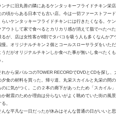
ランチに旧丸善の隣にあるケンタッキーフライドチキン栄
生の頃からある日本でも古い店。今は一切ファーストフード
くらいケンタッキーフライドチキンには行きたくなる。ケ
クアウトして家で食べるとカリカリ感が消えて脂でべたべ
限るが、店は女性客が8割でタバコを吸う人も多くなんかア
我慢。オリジナルチキン２個とコールスローサラダをいた
ようだがオリジナルチキンしか食べた事が無いし食べたく
う。
それから栄パルコのTOWER RECORDでDVDとCDを探
の夕食の材料を買った。帰り道、丸栄スカイルと丸栄の間
るのに気がつく。この２本の廊下があったため「スカイル
めか耐震のためか理由は分らないがよく眺めていた街の風
する。
そんな平凡な一日だったが休みはそんな普通の日がいいと