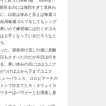
ったblue ray 「Tommy」
が朝見るのには強烈すぎて見終わ
とに。以前は休みと言えば毎週ゴ
。結局毎週ゴルフをしてもシング
だ寒いので練習場には行くがゴル
ダは上手くなっているだろうなと
ごろ。
行った。源泉掛け流しの湯に炭酸
昨日もさそったのだが今日は行き
ける。寒い休みの日にははユニク
気がつけば上から下までユニク
ニューバランス、ロロピアーナの
ットンで仕立てたカッタウェイカ
アウターはバヴァーとお洒落し直