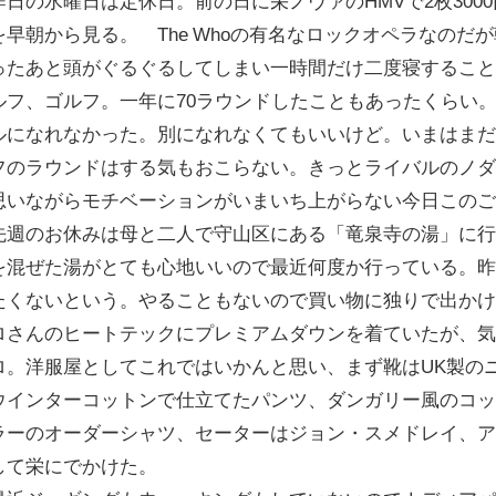
昨日の水曜日は定休日。前の日に栄ノヴァのHMVで2枚3000円で買
を早朝から見る。 The Whoの有名なロックオペラなのだ
ったあと頭がぐるぐるしてしまい一時間だけ二度寝するこ
ルフ、ゴルフ。一年に70ラウンドしたこともあったくらい
ルになれなかった。別になれなくてもいいけど。いまはま
フのラウンドはする気もおこらない。きっとライバルのノ
思いながらモチベーションがいまいち上がらない今日この
先週のお休みは母と二人で守山区にある「竜泉寺の湯」に
を混ぜた湯がとても心地いいので最近何度か行っている。
たくないという。やることもないので買い物に独りで出か
ロさんのヒートテックにプレミアムダウンを着ていたが、
ロ。洋服屋としてこれではいかんと思い、まず靴はUK製の
ウインターコットンで仕立てたパンツ、ダンガリー風のコ
ラーのオーダーシャツ、セーターはジョン・スメドレイ、
して栄にでかけた。