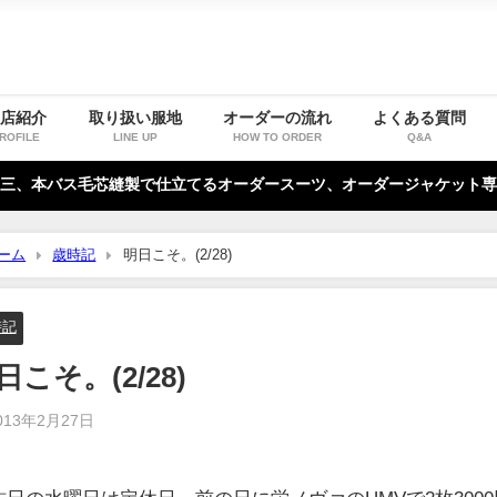
お店紹介
取り扱い服地
オーダーの流れ
よくある質問
ROFILE
LINE UP
HOW TO ORDER
Q&A
三、本バス毛芯縫製で仕立てるオーダースーツ、オーダージャケット専
ーム
歳時記
明日こそ。(2/28)
時記
日こそ。(2/28)
013年2月27日