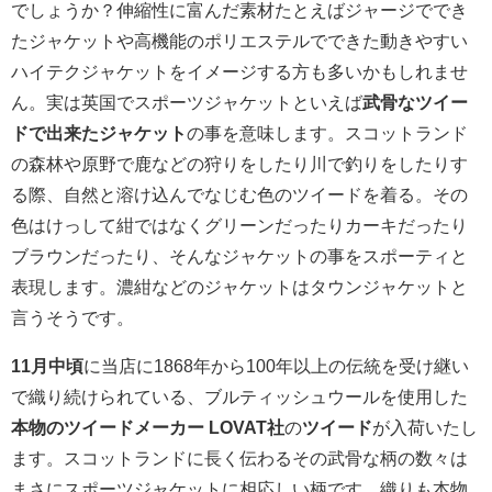
でしょうか？伸縮性に富んだ素材たとえばジャージででき
たジャケットや高機能のポリエステルでできた動きやすい
ハイテクジャケットをイメージする方も多いかもしれませ
ん。実は英国でスポーツジャケットといえば
武骨なツイー
ドで出来たジャケット
の事を意味します。スコットランド
の森林や原野で鹿などの狩りをしたり川で釣りをしたりす
る際、自然と溶け込んでなじむ色のツイードを着る。その
色はけっして紺ではなくグリーンだったりカーキだったり
ブラウンだったり、そんなジャケットの事をスポーティと
表現します。濃紺などのジャケットはタウンジャケットと
言うそうです。
11月中頃
に当店に1868年から100年以上の伝統を受け継い
で織り続けられている、ブルティッシュウールを使用した
本物のツイードメーカー LOVAT社
の
ツイード
が入荷いたし
ます。スコットランドに長く伝わるその武骨な柄の数々は
まさにスポーツジャケットに相応しい柄です。織りも本物