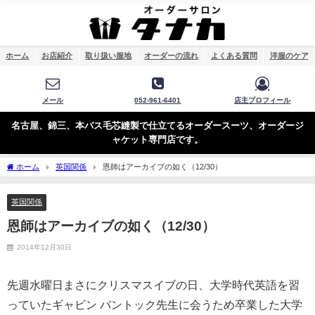
ホーム
お店紹介
取り扱い服地
オーダーの流れ
よくある質問
洋服のケア
メール
052-961-6401
店主プロフィール
名古屋、錦三、本バス毛芯縫製で仕立てるオーダースーツ、オーダージ
ャケット専門店です。
ホーム
英国関係
恩師はアーカイブの如く（12/30）
英国関係
恩師はアーカイブの如く（12/30）
2014年12月30日
先週水曜日まさにクリスマスイブの日、
大学時代英語を習
っていたギャビン バントック先生に会うため
卒業した大学