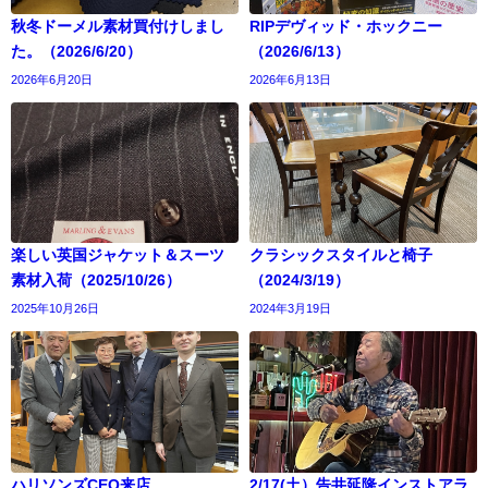
秋冬ドーメル素材買付けしまし
RIPデヴィッド・ホックニー
た。（2026/6/20）
（2026/6/13）
2026年6月20日
2026年6月13日
楽しい英国ジャケット＆スーツ
クラシックスタイルと椅子
素材入荷（2025/10/26）
（2024/3/19）
2025年10月26日
2024年3月19日
ハリソンズCEO来店
2/17(土）告井延隆インストアラ