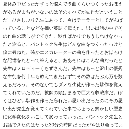
夏休み中だったかずっと悩んで５曲くらいつくったおぼえ
があるがまちがいないのはそのすべてが駄作だということ
だ。ひさしぶり先生にあって、今はテーラーとしてがんば
っていることなどを拙い英語で伝えた。思い出話の中でそ
の作曲の話しがでてきた。駄作ばかりでもうしわけなかっ
たと謝ると、バントック先生はどんな曲をつくったっけと
僕に尋ねた。確かエスカレーターの曲を作ったとおぼろけ
な記憶をたどって答えると、ああそれはこんな曲だったと
先生はメロディーくちずさんだ。先生はもっと沢山の優秀
な生徒を何十年も教えてきたはずでその数はたぶん万を数
えるだろう。そのなかでもダメな生徒が作った駄作を覚え
てくれていたのだ。教師の頭はまるで巨大な収蔵庫だ。ぼ
くはひどい駄作を作った忘れたい思い出だったのにその思
い出が先生が覚えてくれていた事でちょっと輝かしい歴史
に化学変化をおこして変わっていった。バントック先生と
お話できたのはたった30分の時間だったがやはり会ってよ