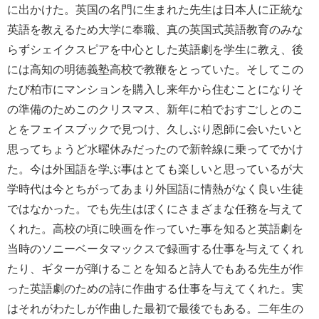
に出かけた。英国の名門に生まれた先生は日本人に正統な
英語を教えるため大学に奉職、真の英国式英語教育のみな
らずシェイクスピアを中心とした英語劇を学生に教え、後
には高知の明徳義塾高校で教鞭をとっていた。そしてこの
たび柏市にマンションを購入し来年から住むことになりそ
の準備のためこのクリスマス、新年に柏でおすごしとのこ
とをフェイスブックで見つけ、久しぶり恩師に会いたいと
思ってちょうど水曜休みだったので新幹線に乗ってでかけ
た。今は外国語を学ぶ事はとても楽しいと思っているが大
学時代は今とちがってあまり外国語に情熱がなく良い生徒
ではなかった。でも先生はぼくにさまざまな任務を与えて
くれた。高校の頃に映画を作っていた事を知ると英語劇を
当時のソニーベータマックスで録画する仕事を与えてくれ
たり、ギターが弾けることを知ると詩人でもある先生が作
った英語劇のための詩に作曲する仕事を与えてくれた。実
はそれがわたしが作曲した最初で最後でもある。二年生の