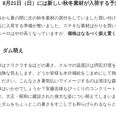
8月21日（日）には新しい秋冬素材が入荷する予
春から夏の間に次の秋冬素材の買付をしていました買い付け
店に入荷する準備が整いました。ステキな素材ばかりを買
ユーロはやや高くなっていますが、
価格はなるべく据え置
ダム萌え
外はクラクラするほどの暑さ。クルマの温度計は摂氏37度
危険な気もします。どうか皆様も水分補給をこまめにして
ください。こんなとき暑気払いでイメージするのは清涼な
像はいかがでしょうか？安藤忠雄もびっくりのコンクリー
水。大正・昭和に建設された偉大な姿につい萌えてしまい
たダムをちょっとこの暑さをすこしでも和らげられるなら