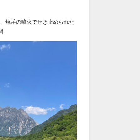
地、焼岳の噴火でせき止められた
問