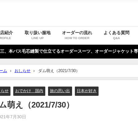
お店紹介
取り扱い服地
オーダーの流れ
よくある質問
ROFILE
LINE UP
HOW TO ORDER
Q&A
三、本バス毛芯縫製で仕立てるオーダースーツ、オーダージャケット専
ーム
おしらせ
ダム萌え（2021/7/30）
しらせ
おでかけ 国内
旅の思い出
日本が好き
ム萌え（2021/7/30）
021年7月30日