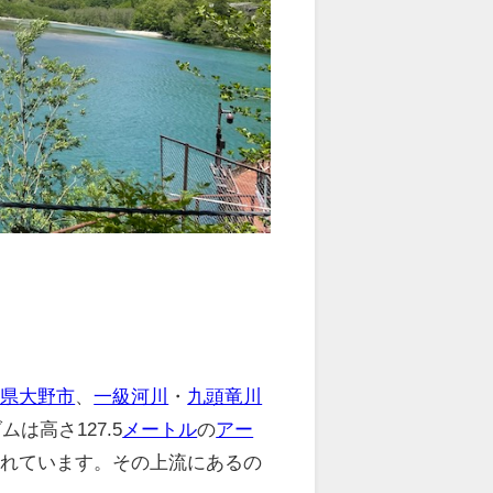
井県
大野市
、
一級河川
・
九頭竜川
は高さ127.5
メートル
の
アー
られています。その上流にあるの