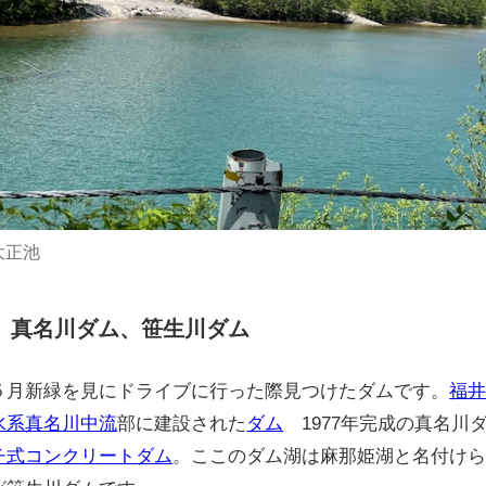
大正池
真名川ダム、笹生川ダム
５月新緑を見にドライブに行った際見つけたダムです。
福
水系
真名川
中流
部に建設された
ダム
1977年完成の真名川ダム
チ式コンクリートダム
。ここのダム湖は麻那姫湖と名付け