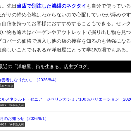
る。先日
当店で別注した濃紺のネクタイ
も自分で使ってい
上がりの締め心地はわからないので心配していたが締めや
ら自信を持ってお客様におすすめすることもできる。セレ
買い物も通常はバーゲンやアウトレットで掘り出し物を見
プロパーの価格で購入し他の店の接客を知るのも勉強にな
は楽しいことでもあるが洋服屋にとって学びの場でもある
最近の「洋服屋、街を生きる。店主ブログ」
偽善者になりたい。（2026/8/4）
日本が好き
エルメネジルド・ゼニア ジベリンカシミア100％バリエーション（2026/
26/27 秋冬新入荷
8月のお知らせ（2026/8/1）
26/27 秋冬新入荷