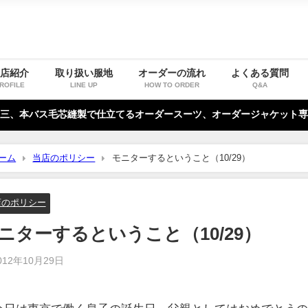
お店紹介
取り扱い服地
オーダーの流れ
よくある質問
ROFILE
LINE UP
HOW TO ORDER
Q&A
三、本バス毛芯縫製で仕立てるオーダースーツ、オーダージャケット専
ーム
当店のポリシー
モニターするということ（10/29）
店のポリシー
ニターするということ（10/29）
012年10月29日