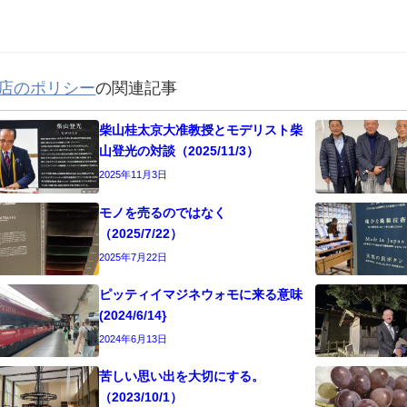
店のポリシー
の関連記事
柴山桂太京大准教授とモデリスト柴
山登光の対談（2025/11/3）
2025年11月3日
モノを売るのではなく
（2025/7/22）
2025年7月22日
ピッティイマジネウォモに来る意味
(2024/6/14}
2024年6月13日
苦しい思い出を大切にする。
（2023/10/1）