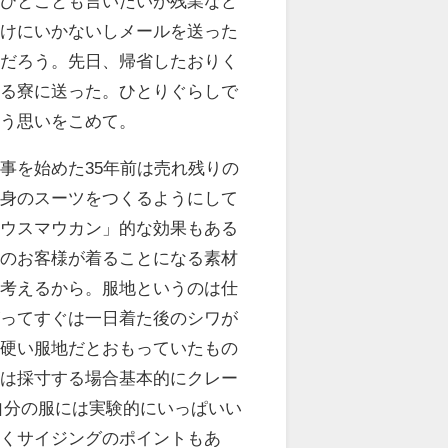
のひとことも言いたいが残業など
わけにいかないしメールを送った
るだろう。先日、帰省したおりく
いる寮に送った。ひとりぐらしで
いう思いをこめて。
事を始めた35年前は売れ残りの
自身のスーツをつくるようにして
ハウスマウカン」的な効果もある
くのお客様が着ることになる素材
と考えるから。服地というのは仕
がってすぐは一日着た後のシワが
、硬い服地だとおもっていたもの
のは採寸する場合基本的にクレー
自分の服には実験的にいっぱいい
付くサイジングのポイントもあ