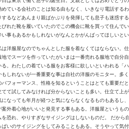
今日は東京で働く息子の誕生日。父親としてはおめでとう
勤めている会社のことは知る由もなく、いきなり電話する
りするなどあんまり親ばかぶりを発揮しても息子も迷惑す
たびれた靴を履いていたのでこの機会に靴を買って住んで
辛い事もあるかもしれないがなんとかがんばってほしいと
私は洋服屋なのでちゃんとした服を着なくてはならない。仕
服地でスーツを作っていたがいまは一番売れる服地で自分
いる。わたしの着ている服をお客様に欲しいといわれる「
かもしれないが一番重要な事は自社の洋服のモニター。
多
のパフォーマンス、性格を知るということはとても重要だ
立てて試してみなければ分からないことも多い。仕立て上
気になっても年月が経つと気にならなくなるものもあるし
が案外着心地がいいと発見する事もある。洋服屋というも
ムを恐れ、
やりすぎなサイジングはしないものだ。 だから
っぱいのサイジングをしてみることもある。そうやって気