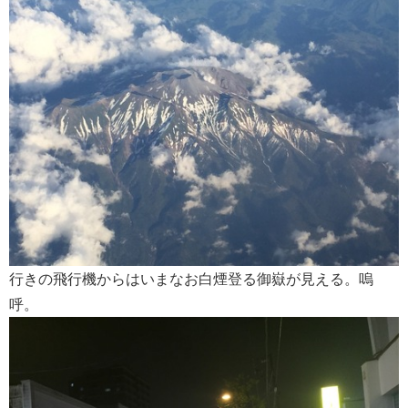
行きの飛行機からはいまなお白煙登る御嶽が見える。嗚
呼。