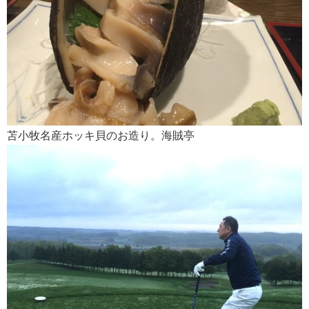
苫小牧名産ホッキ貝のお造り。海賊亭