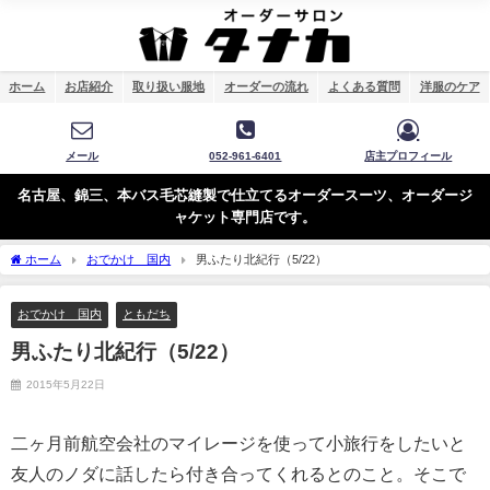
ホーム
お店紹介
取り扱い服地
オーダーの流れ
よくある質問
洋服のケア
メール
052-961-6401
店主プロフィール
名古屋、錦三、本バス毛芯縫製で仕立てるオーダースーツ、オーダージ
ャケット専門店です。
ホーム
おでかけ 国内
男ふたり北紀行（5/22）
おでかけ 国内
ともだち
男ふたり北紀行（5/22）
2015年5月22日
二ヶ月前航空会社のマイレージを使って小旅行をしたいと
友人のノダに話したら付き合ってくれるとのこと。そこで