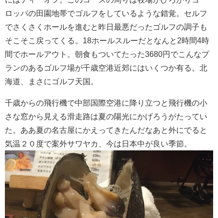
ロッパの田園地帯でゴルフをしているような錯覚。セルフ
でさくさくホールを進むと昨日最悪だったゴルフの調子も
そこそこ戻ってくる。18ホールスルーだとなんと2時間4時
間でホールアウト。朝食もついてたった3680円でこんなプ
ランのあるゴルフ場が千歳空港近郊にはいくつか有る。北
海道、まさにゴルフ天国。
千歳からの飛行機で中部国際空港に降り立つと飛行機の小
さな窓から見える滑走路は夏の陽光にかげろうがたってい
た。ああ夏の名古屋にかえってきたんだなあと外にでると
気温２０度で案外サワヤカ、今は日本中が良い季節。