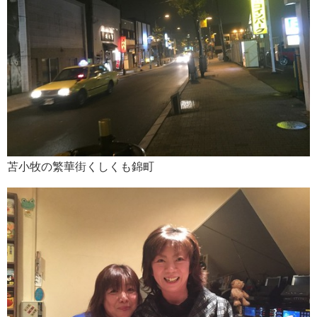
苫小牧の繁華街くしくも錦町