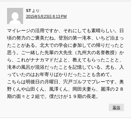
ST
より:
2015年5月23日 8:13 PM
マイレージの活用ですか、それにしても素晴らしい。日
頃の努力のご褒美だね。登別の第一滝本、いちど泊まっ
たことがある。北大での学会に参加しての帰りだったと
思う。ご一緒した先輩の大先生（九州大の名誉教授）か
ら、これがナナカマドだよと、教えてもらったことと、
滝本の風呂が混浴だったことを記憶している。尤も、入
っていたのはお年寄りばかりだったことも含めて。
こちらは明後日の月曜日、宍戸ゴルフでプレーです。奥
野くんや山田くん、風澤くん、岡田夫妻ら、麗澤の２８
期の面々と２組で。僕だけが１９期の長老。
返信