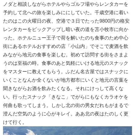
ノダと相談しながらホテルやらゴルフ場やらレンタカーを
予約して北への旅を楽しみににしていた。千歳空港に着い
たのはこの火曜日の夜、空港で３日でたった9800円の格安
レンタカーをピックアップし暗い夜の道を苫小牧市に向か
った。ホテルニュー王子で荷を解いたのち食事のため中心
街にあるホテルおすすめの店「小山内」でそこで麦酒を飲
みながら地元の食事を楽しむ。初めて訪問する街をさまよ
うのは至福の時。食事のあと気軽にいける地元のスナック
をマスターに教えてもらう。ふだん名古屋ではスナックに
いくことなんか全くないが地方都市にいくと地元の言葉を
聞きながらお酒を飲みたくなる。それにけっして高くな
い。行ったスナック「きなこ」でがらにもなくカラオケを
何曲も歌ってしまう。しかし北の街の男女だれもがまるで
澄んだ空気のように心がキレイ。ああ北の夜はたのしく更
けて行く。