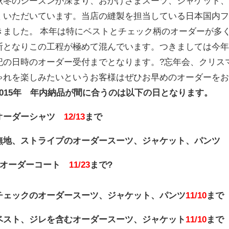
秋冬のシーズンが深まり、おかげさまスーツ、ジャケット
くいただいています。当店の縫製を担当している日本国内
きました。 本年は特にベストとチェック柄のオーダーが多
断となりこの工程が極めて混んでいます。つきましては今
記の日時のオーダー受付までとなります。?忘年会、クリス
ゃれを楽しみたいというお客様はぜひお早めのオーダーを
2015年 年内納品が間に合うのは以下の日となります。
オーダーシャツ
12/13
まで
無地、ストライプのオーダースーツ、ジャケット、パン
?オーダーコート
11/23
まで?
チェックのオーダースーツ、ジャケット、パンツ
11/10
まで
ベスト、ジレを含む
オーダースーツ、ジャケット
11/10
まで