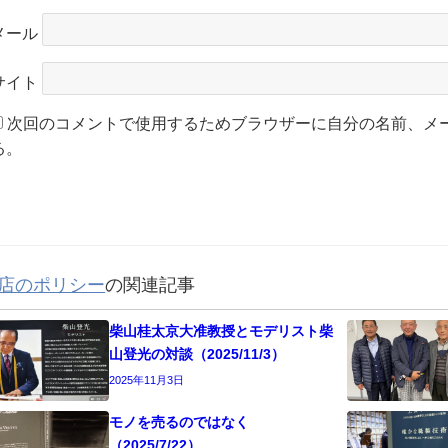
メール
サイト
次回のコメントで使用するためブラウザーに自分の名前、メ
る。
店のポリシー
の関連記事
柴山桂太京大准教授とモデリスト柴
山登光の対談（2025/11/3）
2025年11月3日
モノを売るのではなく
（2025/7/22）