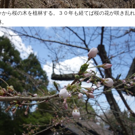
今から桜の木を植林する。３０年も経てば桜の花が咲き乱
林。