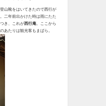
。登山靴をはいてきたので西行が
す。二年前出かけた時は雨にたた
につき、これが
西行庵
。ここから
このあたりは観光客もまばら。