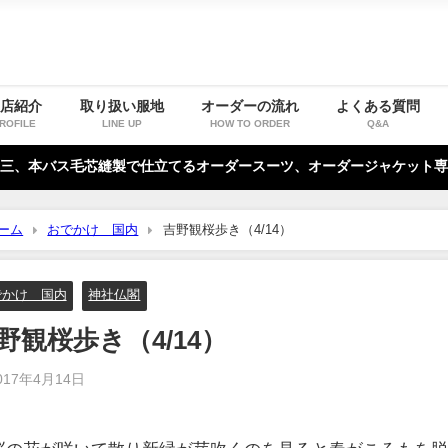
お店紹介
取り扱い服地
オーダーの流れ
よくある質問
ROFILE
LINE UP
HOW TO ORDER
Q&A
三、本バス毛芯縫製で仕立てるオーダースーツ、オーダージャケット専
ーム
おでかけ 国内
吉野観桜歩き（4/14）
でかけ 国内
神社仏閣
野観桜歩き（4/14）
017年4月14日