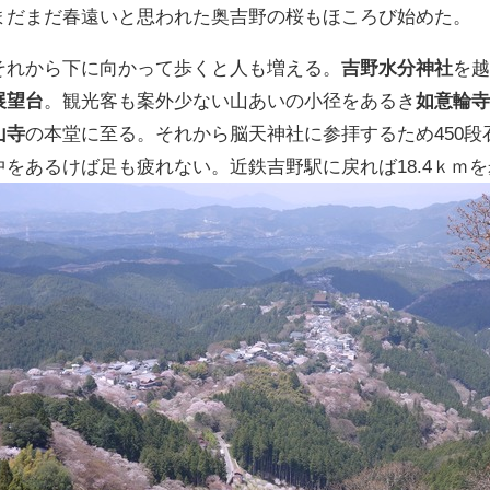
まだまだ春遠いと思われた奥吉野の桜もほころび始めた。
それから下に向かって歩くと人も増える。
吉野水分神社
を
展望台
。観光客も案外少ない山あいの小径をあるき
如意輪
山寺
の本堂に至る。それから脳天神社に参拝するため450
中をあるけば足も疲れない。近鉄吉野駅に戻れば18.4ｋｍ