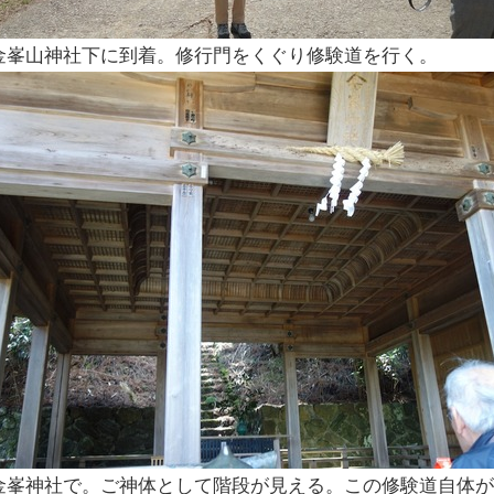
金峯山神社下に到着。修行門をくぐり修験道を行く。
金峯神社で。ご神体として階段が見える。この修験道自体