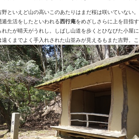
吉野といえど山の高いこのあたりはまだ桜は咲いていない
隠遁生活をしたといわれる
西行庵
をめざしさらに上を目指
られたが晴天がうれし。しばし山道を歩くとひなびた小屋
は遠くまでよく手入れされた山並みが見えるもまた吉野。