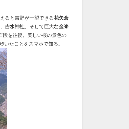
越えると吉野が一望できる
花矢倉
寺
、
吉水神社
、そして巨大
な金峯
段石段を往復。美しい桜の景色の
を歩いたことをスマホで知る。