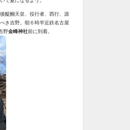
脱いで夏になるよう。
に後醍醐天皇、役行者、西行、源
うべき吉野。朝６時半近鉄名古屋
吉野
金峰神社
前に到着。