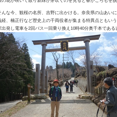
桜の花が咲いて散り新緑が芽吹くのを見ると春がころもを
そんな今、観桜の名所、吉野に出かける。奈良県の山あい
義経、楠正行など歴史上の千両役者が集まる特異点ともい
駅出発し電車を2回バス一回乗り換え10時40分奥千本である