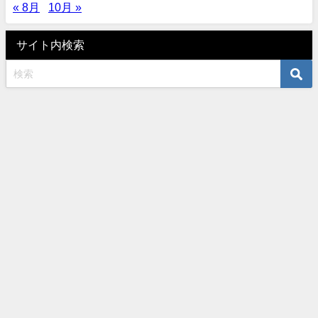
« 8月
10月 »
サイト内検索
オーダーサロンタナカ 〒460-0003 名古屋市中区錦3-10-5 TEL052-961-
6401 水曜木曜定休 All Rights Reserved.