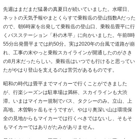
先週はまだまだ猛暑の真夏日が続いていました。水曜日、
ネットの天気予報やまとくらすで乗鞍岳の登山指数Aだった
ので、朝6時家を出発して乗鞍岳の登山口、乗鞍岳畳平に行
くバスステーション「朴の木平」に向かいました。午前8時
55分出発畳平までは約50分。実は2020年の台風で道路が崩
れ、工事の末やっと乗鞍スカイラインが開通したのがさき
の8月末だったらしい。乗鞍岳はいつでも行けると思ってい
たがやはり登山を支えるのは苦労があるものです。
昭和の時代は畳平までマイカーで行くことができました
が、行楽シーズンは駐車場は満杯、スカイラインも大渋
滞。いまはマイカー規制でバス、タクシーのみ。立山、上
高地、木曽駒ヶ岳もそうですが、やはり奥深い山は環境保
全の見地からもマイカーでは行くべきではないし、そもそ
もマイカーではありがたみがありません。