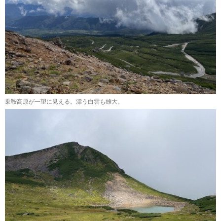
乗鞍高原が一望に見える。漂う白雲も雄大。