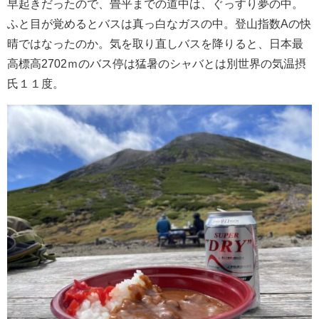
早起きだったので、畳平までの道中は、ぐっすり夢の中。
ふと目が覚めるとバスは真っ白なガスの中。登山指数Aの快
晴ではなったのか。気を取り直しバスを降りると、日本最
高標高2702ｍのバス停は猛暑のシャバとは別世界の気温摂
氏１１度。