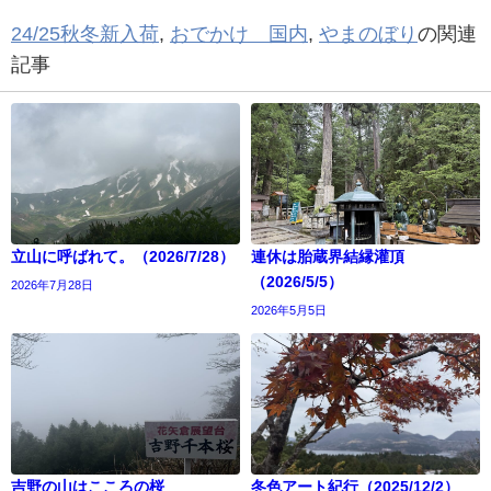
24/25秋冬新入荷
,
おでかけ 国内
,
やまのぼり
の関連
記事
立山に呼ばれて。（2026/7/28）
連休は胎蔵界結縁灌頂
（2026/5/5）
2026年7月28日
2026年5月5日
吉野の山はこころの桜
冬色アート紀行（2025/12/2）