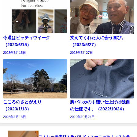
今週はピッティウイーク
支えてくれた人に会う喜び。
（2023/6/15）
（2023/5/27）
2023年6月15日
2023年5月27日
こころのさとがえり
胸バルカの手縫い仕上げは独自
（2023/1/13）
の仕様です。（2022/10/24）
2023年1月13日
2022年10月24日
ストレッチ素材トラバルド・トーニャ社「エストラ