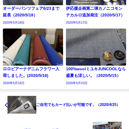
オーダーパンツフェア6/23まで
伊応援企画第二弾カノニコモン
延長（2020/5/18）
テカルロ追加発注（2020/5/17）
2020年5月18日
2020年5月17日
ロロピアーナデニムフラワー入
100%woolミユキJUNCOOLなら
荷しました。(2020/5/16)
盛夏も涼しい。（2020/5/15）
2020年5月16日
2020年5月15日
ご自宅でもカード払いが可能です。（2020/4/25）