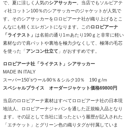
で、夏に涼しく人気の
シアサッカー
。当店でもソルビアテ
ィ社コットン100％のシアサッカーのジャケットが人気で
す。そのシアサッカーをロロピアーナ社が織り上げるとこ
んなにも軽くエレガントになります。この
ロロピアーナ
「ライテスト」
は名前の通り1ｍあたり190ｇと非常に軽い
素材なので肩パットや裏地を極力少なくして、極薄の毛芯
を使った「
アンコン仕立て
」がおすすめです。
ロロピアーナ社「ライテスト」シアサッカー
MADE IN ITALY
スーパー150`sウール90％＆シルク10％ 190ｇ/ｍ
スペシャルプライス オーダージャケット価格69800円
当店のロロピアーナ素材はすべてロロピアーナ社の日本現
地法人、ロロピアーナジャパンを通した正規輸入品となり
ます。その証として当社に送ったという履歴が記入された
「エチケット」とグリーン色の織りタグが付属していま