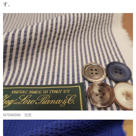
す。
N7040006 完売