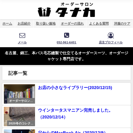
ホーム
お店紹介
取り扱い服地
オーダーの流れ
よくある質問
洋服のケア
メール
052-961-6401
店主プロフィール
名古屋、錦三、本バス毛芯縫製で仕立てるオーダースーツ、オーダージ
ャケット専門店です。
記事一覧
お店の小さなライブラリー(2020/12/15)
オーダーサロンタ
ナカ店内
ウインタータスマニアン完売しました。
（2020/12/14）
2020冬のコレクシ
ョン
父からのMacBook Air（2020/12/9）