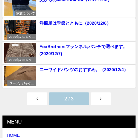
家族について
洋服屋は季節とともに（2020/12/8）
2020冬のコレクシ
ョン
FoxBrothersフランネル,バンチで選べます。
(2020/12/7)
2020冬のコレクシ
ョン
ニーワイドパンツのおすすめ。（2020/12/4）
スーツ、ジャケッ
トの着こなし
2 / 3
MENU
HOME