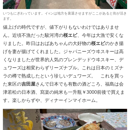
いつもにぎわっています。イ○ンは地方を衰退させますがここがあると街が活き
ます。
値上げの時代ですが、値下がりもないわけではありませ
ん。近頃不漁だった駿河湾の
桜エビ
、今年は大漁で安くな
りました。昨日はおばあちゃんの大好物の
桜エビ
のかき揚
げを妻が揚げてくれました。ジャパニーズウヰスキーは高
くなりましたが世界的人気のブレンデッドウヰスキー、デ
ュワーズは相変わらずリーズナブル。これは日本のミズナ
ラの樽で熟成したという珍しいデュワーズ。 これを買っ
た東区の
吉田屋
さんで日本でも有数の酒どころ、福島は会
津若松の日本酒、寫楽の純米も一升瓶￥3000前後で買えま
す。楽しからずや、ディナーインマイホーム。