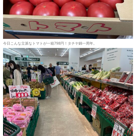
今日こんな立派なトマトが一箱798円！タチヤ錦一周年。