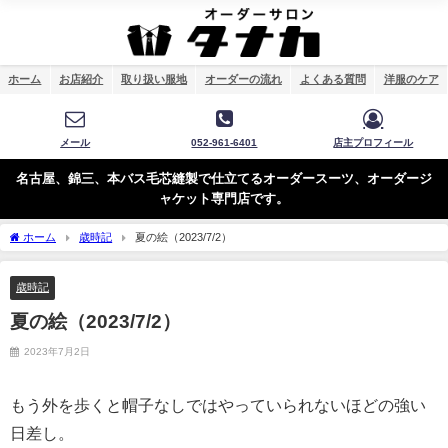
ホーム
お店紹介
取り扱い服地
オーダーの流れ
よくある質問
洋服のケア
メール
052-961-6401
店主プロフィール
名古屋、錦三、本バス毛芯縫製で仕立てるオーダースーツ、オーダージ
ャケット専門店です。
ホーム
歳時記
夏の絵（2023/7/2）
歳時記
夏の絵（2023/7/2）
2023年7月2日
もう外を歩くと帽子なしではやっていられないほどの強い
日差し。