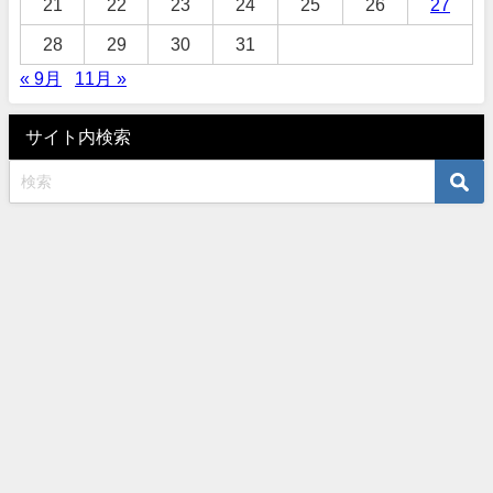
21
22
23
24
25
26
27
28
29
30
31
« 9月
11月 »
サイト内検索
オーダーサロンタナカ 〒460-0003 名古屋市中区錦3-10-5 TEL052-961-
6401 水曜木曜定休 All Rights Reserved.