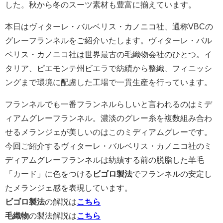
した。秋から冬のスーツ素材も豊富に揃えています。
本日はヴィターレ・バルベリス・カノニコ社、通称VBCの
グレーフランネルをご紹介いたします。ヴィターレ・バル
ベリス・カノニコ社は世界最古の毛織物会社のひとつ。イ
タリア、ピエモンテ州ビエラで紡績から整織、フィニッシ
ングまで環境に配慮した工場で一貫生産を行っています。
フランネルでも一番フランネルらしいと言われるのはミデ
ィアムグレーフランネル。濃淡のグレー糸を複数組み合わ
せるメランジェが美しいのはこのミディアムグレーです。
今回ご紹介するヴィターレ・バルベリス・カノニコ社のミ
ディアムグレーフランネルは紡績する前の脱脂した羊毛
「カード」に色をつける
ビゴロ製法
でフランネルの安定し
たメランジェ感を表現しています。
ビゴロ製法
の解説は
こちら
毛織物
の製法解説は
こちら