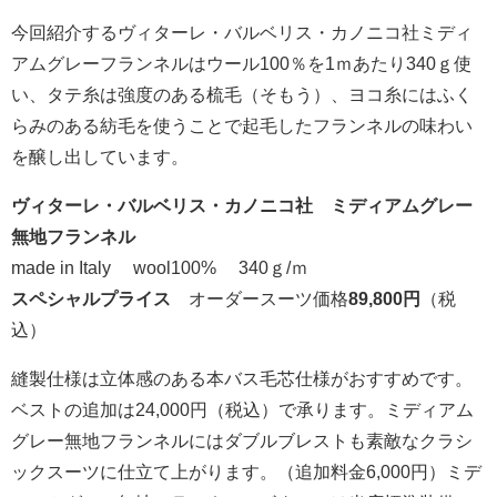
今回紹介するヴィターレ・バルベリス・カノニコ社ミディ
アムグレーフランネルはウール100％を1ｍあたり340ｇ使
い、タテ糸は強度のある梳毛（そもう）、ヨコ糸にはふく
らみのある紡毛を使うことで起毛したフランネルの味わい
を醸し出しています。
ヴィターレ・バルベリス・カノニコ社 ミディアムグレー
無地フランネル
made in Italy wool100% 340ｇ/ｍ
スペシャルプライス
オーダースーツ価格
89,800円
（税
込）
縫製仕様は立体感のある本バス毛芯仕様がおすすめです。
ベストの追加は24,000円（税込）で承ります。ミディアム
グレー無地フランネルにはダブルブレストも素敵なクラシ
ックスーツに仕立て上がります。（追加料金6,000円）ミデ